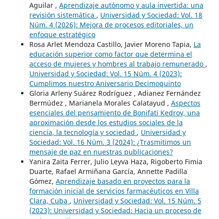
Aguilar ,
Aprendizaje autónomo y aula invertida: una
revisión sistemática
,
Universidad y Sociedad: Vol. 18
Núm. 4 (2026): Mejora de procesos editoriales, un
enfoque estratégico
Rosa Arlet Mendoza Castillo, Javier Moreno Tapia,
La
educación superior como factor que determina el
acceso de mujeres y hombres al trabajo remunerado
,
Universidad y Sociedad: Vol. 15 Núm. 4 (2023):
Cumplimos nuestro Aniversario Decimoquinto
Gloria Arleny Suárez Rodríguez , Adianez Fernández
Bermúdez , Marianela Morales Calatayud ,
Aspectos
esenciales del pensamiento de Bonifati Kedrov, una
aproximación desde los estudios sociales de la
ciencia, la tecnología y sociedad
,
Universidad y
Sociedad: Vol. 16 Núm. 3 (2024): ¿Trasmitimos un
mensaje de paz en nuestras publicaciones?
Yanira Zaita Ferrer, Julio Leyva Haza, Rigoberto Fimia
Duarte, Rafael Armiñana García, Annette Padilla
Gómez,
Aprendizaje basado en proyectos para la
formación inicial de servicios farmacéuticos en Villa
Clara, Cuba
,
Universidad y Sociedad: Vol. 15 Núm. 5
(2023): Universidad y Sociedad: Hacia un proceso de