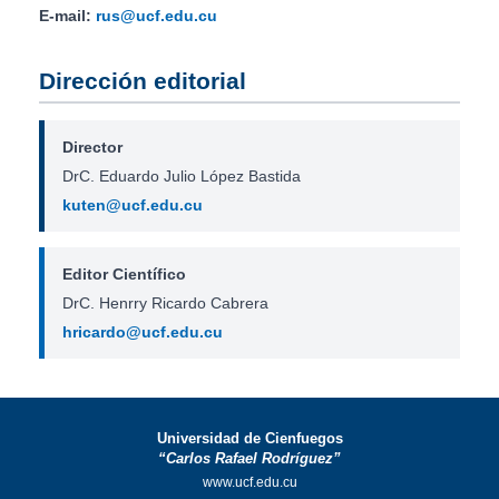
E-mail:
rus@ucf.edu.cu
Dirección editorial
Director
DrC. Eduardo Julio López Bastida
kuten@ucf.edu.cu
Editor Científico
DrC. Henrry Ricardo Cabrera
hricardo@ucf.edu.cu
Universidad de Cienfuegos
“Carlos Rafael Rodríguez”
www.ucf.edu.cu