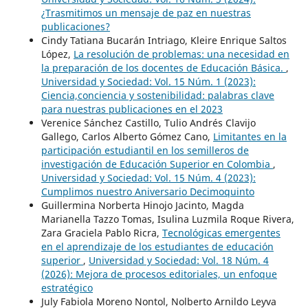
¿Trasmitimos un mensaje de paz en nuestras
publicaciones?
Cindy Tatiana Bucarán Intriago, Kleire Enrique Saltos
López,
La resolución de problemas: una necesidad en
la preparación de los docentes de Educación Básica.
,
Universidad y Sociedad: Vol. 15 Núm. 1 (2023):
Ciencia,conciencia y sostenibilidad: palabras clave
para nuestras publicaciones en el 2023
Verenice Sánchez Castillo, Tulio Andrés Clavijo
Gallego, Carlos Alberto Gómez Cano,
Limitantes en la
participación estudiantil en los semilleros de
investigación de Educación Superior en Colombia
,
Universidad y Sociedad: Vol. 15 Núm. 4 (2023):
Cumplimos nuestro Aniversario Decimoquinto
Guillermina Norberta Hinojo Jacinto, Magda
Marianella Tazzo Tomas, Isulina Luzmila Roque Rivera,
Zara Graciela Pablo Ricra,
Tecnológicas emergentes
en el aprendizaje de los estudiantes de educación
superior
,
Universidad y Sociedad: Vol. 18 Núm. 4
(2026): Mejora de procesos editoriales, un enfoque
estratégico
July Fabiola Moreno Nontol, Nolberto Arnildo Leyva