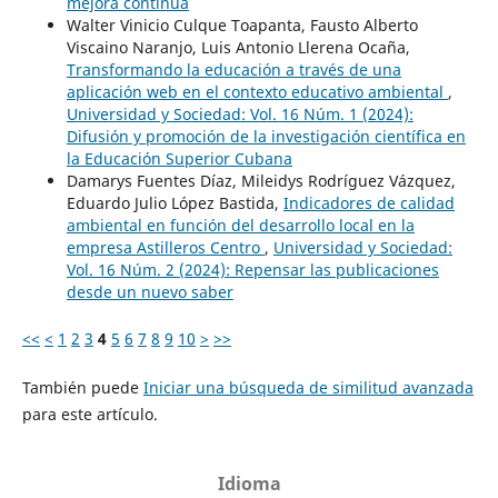
mejora continua
Walter Vinicio Culque Toapanta, Fausto Alberto
Viscaino Naranjo, Luis Antonio Llerena Ocaña,
Transformando la educación a través de una
aplicación web en el contexto educativo ambiental
,
Universidad y Sociedad: Vol. 16 Núm. 1 (2024):
Difusión y promoción de la investigación científica en
la Educación Superior Cubana
Damarys Fuentes Díaz, Mileidys Rodríguez Vázquez,
Eduardo Julio López Bastida,
Indicadores de calidad
ambiental en función del desarrollo local en la
empresa Astilleros Centro
,
Universidad y Sociedad:
Vol. 16 Núm. 2 (2024): Repensar las publicaciones
desde un nuevo saber
<<
<
1
2
3
4
5
6
7
8
9
10
>
>>
También puede
Iniciar una búsqueda de similitud avanzada
para este artículo.
Idioma