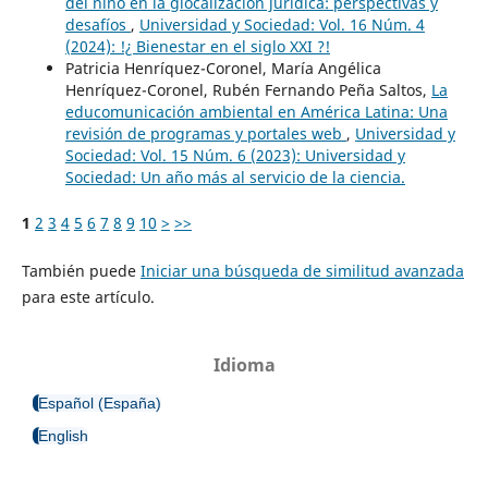
del niño en la glocalización jurídica: perspectivas y
desafíos
,
Universidad y Sociedad: Vol. 16 Núm. 4
(2024): !¿ Bienestar en el siglo XXI ?!
Patricia Henríquez-Coronel, María Angélica
Henríquez-Coronel, Rubén Fernando Peña Saltos,
La
educomunicación ambiental en América Latina: Una
revisión de programas y portales web
,
Universidad y
Sociedad: Vol. 15 Núm. 6 (2023): Universidad y
Sociedad: Un año más al servicio de la ciencia.
1
2
3
4
5
6
7
8
9
10
>
>>
También puede
Iniciar una búsqueda de similitud avanzada
para este artículo.
Idioma
Español (España)
English