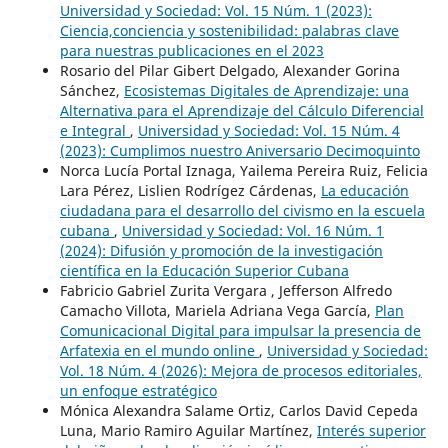
Universidad y Sociedad: Vol. 15 Núm. 1 (2023):
Ciencia,conciencia y sostenibilidad: palabras clave
para nuestras publicaciones en el 2023
Rosario del Pilar Gibert Delgado, Alexander Gorina
Sánchez,
Ecosistemas Digitales de Aprendizaje: una
Alternativa para el Aprendizaje del Cálculo Diferencial
e Integral
,
Universidad y Sociedad: Vol. 15 Núm. 4
(2023): Cumplimos nuestro Aniversario Decimoquinto
Norca Lucía Portal Iznaga, Yailema Pereira Ruiz, Felicia
Lara Pérez, Lislien Rodrígez Cárdenas,
La educación
ciudadana para el desarrollo del civismo en la escuela
cubana
,
Universidad y Sociedad: Vol. 16 Núm. 1
(2024): Difusión y promoción de la investigación
científica en la Educación Superior Cubana
Fabricio Gabriel Zurita Vergara , Jefferson Alfredo
Camacho Villota, Mariela Adriana Vega García,
Plan
Comunicacional Digital para impulsar la presencia de
Arfatexia en el mundo online
,
Universidad y Sociedad:
Vol. 18 Núm. 4 (2026): Mejora de procesos editoriales,
un enfoque estratégico
Mónica Alexandra Salame Ortiz, Carlos David Cepeda
Luna, Mario Ramiro Aguilar Martínez,
Interés superior