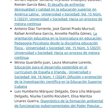
Román García Báez,
El desafío de enfrentar
desigualdad y calidad en la educación superior en
América Latina
,
Universidad y Sociedad: Vol. 15 Núm.
5 (2023): Universidad y Sociedad: Hacia un proceso de
mejora continua
Antonio Díaz Torriente, José Daniel Prado Mursulí,
Rafael Armiñana García, Annette Padilla Gómez,
La
orientación educativa en la licenciatura en educación:
Pedagogía-Psicología desde la disciplina educación
física
,
Universidad y Sociedad: Vol. 15 Núm. 5 (2023):
Universidad y Sociedad: Hacia un proceso de mejora
continua
Mireia Guardeño Juan, Laura Monsalve Lorente,
Educación para el desarrollo sostenible en el
curriculum de España e Irlanda
,
Universidad y
Sociedad: Vol. 16 Núm. 1 (2024): Difusión y promoción
de la investigación científica en la Educación Superior
Cubana
Luis Humberto Márquez Delgado, Dora Lilia Márquez
Delgado, Niurka Castillo Rocubert, Elisa Maritza
Linares Guerra,
Diagnóstico de la formación ambiental
de funcionarios gubernamentales del Poder Popular.
,