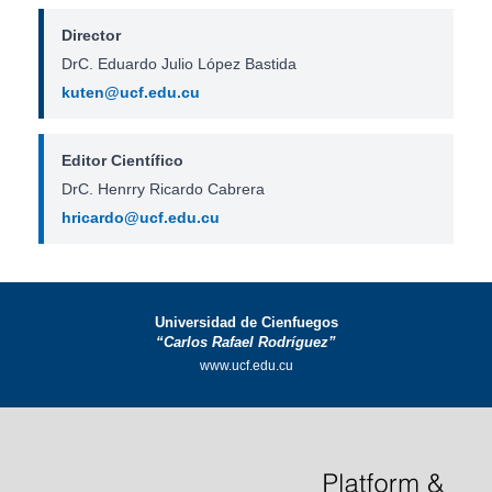
Director
DrC. Eduardo Julio López Bastida
kuten@ucf.edu.cu
Editor Científico
DrC. Henrry Ricardo Cabrera
hricardo@ucf.edu.cu
Universidad de Cienfuegos
“Carlos Rafael Rodríguez”
www.ucf.edu.cu