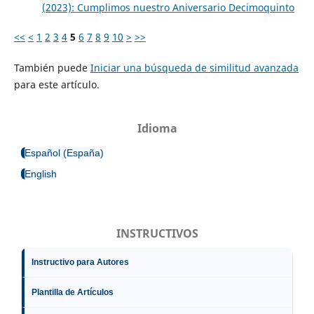
(2023): Cumplimos nuestro Aniversario Decimoquinto
<<
<
1
2
3
4
5
6
7
8
9
10
>
>>
También puede
Iniciar una búsqueda de similitud avanzada
para este artículo.
Idioma
Español (España)
English
INSTRUCTIVOS
Instructivo para Autores
Plantilla de Artículos