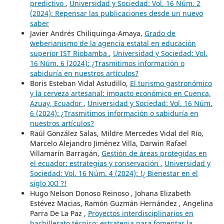
predictivo
,
Universidad y Sociedad: Vol. 16 Núm. 2
(2024): Repensar las publicaciones desde un nuevo
saber
Javier Andrés Chiliquinga-Amaya,
Grado de
¨weberianismo¨ de la agencia estatal en educación
superior IST Riobamba
,
Universidad y Sociedad: Vol.
16 Núm. 6 (2024): ¿Trasmitimos información o
sabiduría en nuestros artículos?
Boris Esteban Vidal Astudillo,
El turismo gastronómico
y la cerveza artesanal: impacto económico en Cuenca,
Azuay, Ecuador
,
Universidad y Sociedad: Vol. 16 Núm.
6 (2024): ¿Trasmitimos información o sabiduría en
nuestros artículos?
Raúl González Salas, Mildre Mercedes Vidal del Río,
Marcelo Alejandro Jiménez Villa, Darwin Rafael
Villamarín Barragán,
Gestión de áreas protegidas en
el ecuador: estrategias y conservación
,
Universidad y
Sociedad: Vol. 16 Núm. 4 (2024): !¿ Bienestar en el
siglo XXI ?!
Hugo Nelson Donoso Reinoso , Johana Elizabeth
Estévez Macias, Ramón Guzmán Hernández , Angelina
Parra De La Paz ,
Proyectos interdisciplinarios en
bachillerato técnico: estrategia para fomentar la