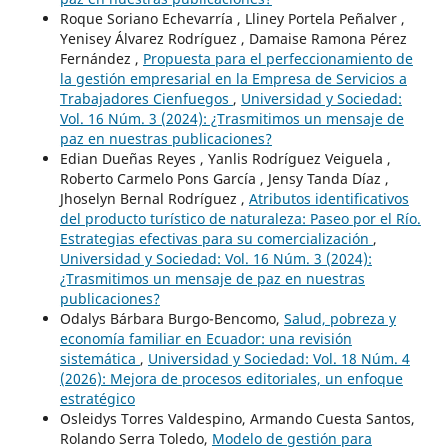
Roque Soriano Echevarría , Lliney Portela Peñalver ,
Yenisey Álvarez Rodríguez , Damaise Ramona Pérez
Fernández ,
Propuesta para el perfeccionamiento de
la gestión empresarial en la Empresa de Servicios a
Trabajadores Cienfuegos
,
Universidad y Sociedad:
Vol. 16 Núm. 3 (2024): ¿Trasmitimos un mensaje de
paz en nuestras publicaciones?
Edian Dueñas Reyes , Yanlis Rodríguez Veiguela ,
Roberto Carmelo Pons García , Jensy Tanda Díaz ,
Jhoselyn Bernal Rodríguez ,
Atributos identificativos
del producto turístico de naturaleza: Paseo por el Río.
Estrategias efectivas para su comercialización
,
Universidad y Sociedad: Vol. 16 Núm. 3 (2024):
¿Trasmitimos un mensaje de paz en nuestras
publicaciones?
Odalys Bárbara Burgo-Bencomo,
Salud, pobreza y
economía familiar en Ecuador: una revisión
sistemática
,
Universidad y Sociedad: Vol. 18 Núm. 4
(2026): Mejora de procesos editoriales, un enfoque
estratégico
Osleidys Torres Valdespino, Armando Cuesta Santos,
Rolando Serra Toledo,
Modelo de gestión para