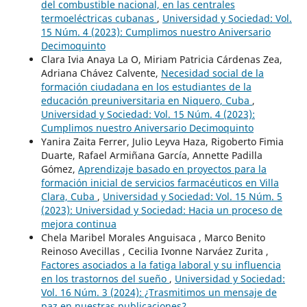
del combustible nacional, en las centrales
termoeléctricas cubanas
,
Universidad y Sociedad: Vol.
15 Núm. 4 (2023): Cumplimos nuestro Aniversario
Decimoquinto
Clara Ivia Anaya La O, Miriam Patricia Cárdenas Zea,
Adriana Chávez Calvente,
Necesidad social de la
formación ciudadana en los estudiantes de la
educación preuniversitaria en Niquero, Cuba
,
Universidad y Sociedad: Vol. 15 Núm. 4 (2023):
Cumplimos nuestro Aniversario Decimoquinto
Yanira Zaita Ferrer, Julio Leyva Haza, Rigoberto Fimia
Duarte, Rafael Armiñana García, Annette Padilla
Gómez,
Aprendizaje basado en proyectos para la
formación inicial de servicios farmacéuticos en Villa
Clara, Cuba
,
Universidad y Sociedad: Vol. 15 Núm. 5
(2023): Universidad y Sociedad: Hacia un proceso de
mejora continua
Chela Maribel Morales Anguisaca , Marco Benito
Reinoso Avecillas , Cecilia Ivonne Narváez Zurita ,
Factores asociados a la fatiga laboral y su influencia
en los trastornos del sueño
,
Universidad y Sociedad:
Vol. 16 Núm. 3 (2024): ¿Trasmitimos un mensaje de
paz en nuestras publicaciones?