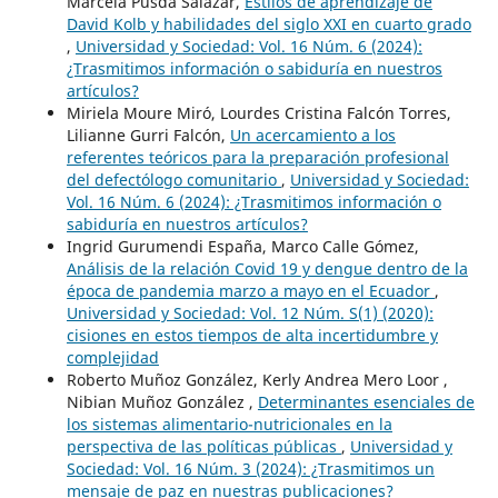
Marcela Pusda Salazar,
Estilos de aprendizaje de
David Kolb y habilidades del siglo XXI en cuarto grado
,
Universidad y Sociedad: Vol. 16 Núm. 6 (2024):
¿Trasmitimos información o sabiduría en nuestros
artículos?
Miriela Moure Miró, Lourdes Cristina Falcón Torres,
Lilianne Gurri Falcón,
Un acercamiento a los
referentes teóricos para la preparación profesional
del defectólogo comunitario
,
Universidad y Sociedad:
Vol. 16 Núm. 6 (2024): ¿Trasmitimos información o
sabiduría en nuestros artículos?
Ingrid Gurumendi España, Marco Calle Gómez,
Análisis de la relación Covid 19 y dengue dentro de la
época de pandemia marzo a mayo en el Ecuador
,
Universidad y Sociedad: Vol. 12 Núm. S(1) (2020):
cisiones en estos tiempos de alta incertidumbre y
complejidad
Roberto Muñoz González, Kerly Andrea Mero Loor ,
Nibian Muñoz González ,
Determinantes esenciales de
los sistemas alimentario-nutricionales en la
perspectiva de las políticas públicas
,
Universidad y
Sociedad: Vol. 16 Núm. 3 (2024): ¿Trasmitimos un
mensaje de paz en nuestras publicaciones?