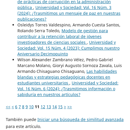
de prácticas de corrupción en la administración
pública
,
Universidad y Sociedad: Vol. 16 Núm. 3
(2024): ¿Trasmitimos un mensaje de paz en nuestras
publicaciones?
Osleidys Torres Valdespino, Armando Cuesta Santos,
Rolando Serra Toledo,
Modelo de gestión para
contribuir a la retención laboral de jóvenes
investigadores de ciencias sociales
,
Universidad y
Sociedad: Vol. 15 Núm. 4 (2023): Cumplimos nuestro
Aniversario Decimoquinto
Wilson Alexander Zambrano Vélez, Pedro Gabriel
Marcano Molano, Gioryi Augusto Sornoza Zavala, Luis
Armando Chisaguano Chisaguano,
Las habilidades
blandas y estrategias pedagógicas docentes en
estudiantes universitarios
,
Universidad y Sociedad:
Vol. 16 Núm. 6 (2024): ¿Trasmitimos información o
sabiduría en nuestros artículos?
<<
<
6
7
8
9
10
11
12
13
14
15
>
>>
También puede
Iniciar una búsqueda de similitud avanzada
para este artículo.