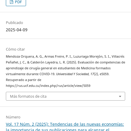
PDF
Publicado
2025-04-09
Cómo citar
Mendoza Orquera, A. G., Armas Freire, P. I., Luzuriaga Morejón, S. I., Villacrés
Peñafiel, J. C., & Calderón Layedra, L. R. (2025). Evaluación de competencias de
aprendizaje de cirugía general en estudiantes de Medicina formados
virtualmente durante COVID-19.
Universidad Y Sociedad
,
17
(2), e5059.
Recuperado a partir de
https://rus.ucf.edu.cu/index.php/rus/article/view/5059
Más formatos de cita
Número
Vol. 17 Núm. 2 (2025): Tendencias de las nuevas economías:
la importancia de sus publicaciones para alcanzar el