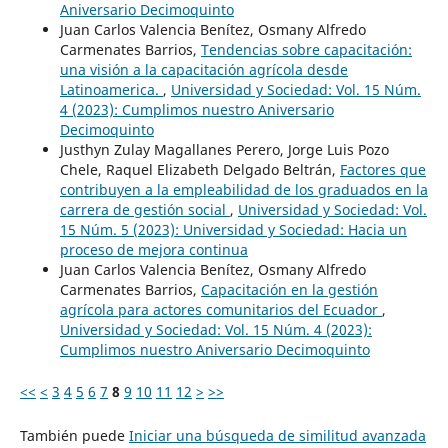
Aniversario Decimoquinto
Juan Carlos Valencia Benítez, Osmany Alfredo
Carmenates Barrios,
Tendencias sobre capacitación:
una visión a la capacitación agrícola desde
Latinoamerica.
,
Universidad y Sociedad: Vol. 15 Núm.
4 (2023): Cumplimos nuestro Aniversario
Decimoquinto
Justhyn Zulay Magallanes Perero, Jorge Luis Pozo
Chele, Raquel Elizabeth Delgado Beltrán,
Factores que
contribuyen a la empleabilidad de los graduados en la
carrera de gestión social
,
Universidad y Sociedad: Vol.
15 Núm. 5 (2023): Universidad y Sociedad: Hacia un
proceso de mejora continua
Juan Carlos Valencia Benítez, Osmany Alfredo
Carmenates Barrios,
Capacitación en la gestión
agrícola para actores comunitarios del Ecuador
,
Universidad y Sociedad: Vol. 15 Núm. 4 (2023):
Cumplimos nuestro Aniversario Decimoquinto
<<
<
3
4
5
6
7
8
9
10
11
12
>
>>
También puede
Iniciar una búsqueda de similitud avanzada