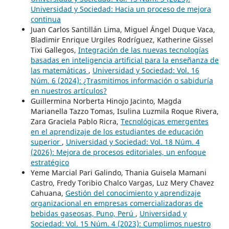
Universidad y Sociedad: Hacia un proceso de mejora
continua
Juan Carlos Santillán Lima, Miguel Ángel Duque Vaca,
Bladimir Enrique Urgiles Rodríguez, Katherine Gissel
Tixi Gallegos,
Integración de las nuevas tecnologías
basadas en inteligencia artificial para la enseñanza de
las matemáticas
,
Universidad y Sociedad: Vol. 16
Núm. 6 (2024): ¿Trasmitimos información o sabiduría
en nuestros artículos?
Guillermina Norberta Hinojo Jacinto, Magda
Marianella Tazzo Tomas, Isulina Luzmila Roque Rivera,
Zara Graciela Pablo Ricra,
Tecnológicas emergentes
en el aprendizaje de los estudiantes de educación
superior
,
Universidad y Sociedad: Vol. 18 Núm. 4
(2026): Mejora de procesos editoriales, un enfoque
estratégico
Yeme Marcial Pari Galindo, Thania Guisela Mamani
Castro, Fredy Toribio Chalco Vargas, Luz Mery Chavez
Cahuana,
Gestión del conocimiento y aprendizaje
organizacional en empresas comercializadoras de
bebidas gaseosas, Puno, Perú
,
Universidad y
Sociedad: Vol. 15 Núm. 4 (2023): Cumplimos nuestro