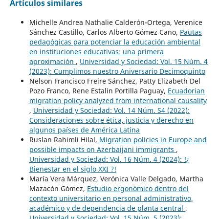
Artículos similares
Michelle Andrea Nathalie Calderón-Ortega, Verenice
Sánchez Castillo, Carlos Alberto Gómez Cano,
Pautas
pedagógicas para potenciar la educación ambiental
en instituciones educativas: una primera
aproximación
,
Universidad y Sociedad: Vol. 15 Núm. 4
(2023): Cumplimos nuestro Aniversario Decimoquinto
Nelson Francisco Freire Sánchez, Patty Elizabeth Del
Pozo Franco, Rene Estalin Portilla Paguay,
Ecuadorian
migration policy analyzed from international causality
,
Universidad y Sociedad: Vol. 14 Núm. S4 (2022):
Consideraciones sobre ética, justicia y derecho en
algunos países de América Latina
Ruslan Rahimli Hilal,
Migration policies in Europe and
possible impacts on Azerbaijani immigrants
,
Universidad y Sociedad: Vol. 16 Núm. 4 (2024): !¿
Bienestar en el siglo XXI ?!
María Vera Márquez, Verónica Valle Delgado, Martha
Mazacón Gómez,
Estudio ergonómico dentro del
contexto universitario en personal administrativo,
académico y de dependencia de planta central
,
Universidad y Sociedad: Vol. 15 Núm. 5 (2023):