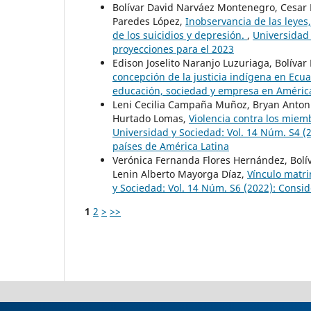
Bolívar David Narváez Montenegro, Cesar E
Paredes López,
Inobservancia de las leyes
de los suicidios y depresión.
,
Universidad 
proyecciones para el 2023
Edison Joselito Naranjo Luzuriaga, Bolíva
concepción de la justicia indígena en Ecu
educación, sociedad y empresa en América
Leni Cecilia Campaña Muñoz, Bryan Antoni
Hurtado Lomas,
Violencia contra los miem
Universidad y Sociedad: Vol. 14 Núm. S4 (2
países de América Latina
Verónica Fernanda Flores Hernández, Bolí
Lenin Alberto Mayorga Díaz,
Vínculo matri
y Sociedad: Vol. 14 Núm. S6 (2022): Consi
1
2
>
>>