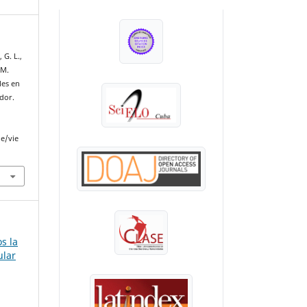
INDEXADA EN:
 G. L.,
 M.
les en
dor.
le/vie
s la
ular