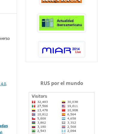
iverso
RUS por el mundo
 4.0
.
adas
0)
.