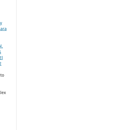
y
para
l.
5
El
2
sto
lex