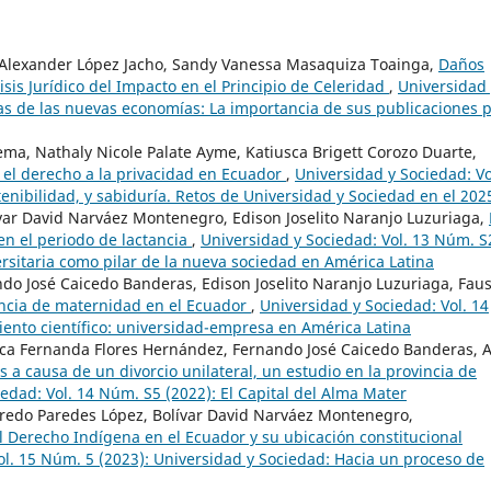
 Alexander López Jacho, Sandy Vanessa Masaquiza Toainga,
Daños
isis Jurídico del Impacto en el Principio de Celeridad
,
Universidad 
as de las nuevas economías: La importancia de sus publicaciones 
ema, Nathaly Nicole Palate Ayme, Katiusca Brigett Corozo Duarte,
n el derecho a la privacidad en Ecuador
,
Universidad y Sociedad: Vo
tenibilidad, y sabiduría. Retos de Universidad y Sociedad en el 202
var David Narváez Montenegro, Edison Joselito Naranjo Luzuriaga,
 en el periodo de lactancia
,
Universidad y Sociedad: Vol. 13 Núm. S
ersitaria como pilar de la nueva sociedad en América Latina
do José Caicedo Banderas, Edison Joselito Naranjo Luzuriaga, Fau
cencia de maternidad en el Ecuador
,
Universidad y Sociedad: Vol. 14
ento científico: universidad-empresa en América Latina
ca Fernanda Flores Hernández, Fernando José Caicedo Banderas, A
s a causa de un divorcio unilateral, un estudio en la provincia de
edad: Vol. 14 Núm. S5 (2022): El Capital del Alma Mater
Alfredo Paredes López, Bolívar David Narváez Montenegro,
el Derecho Indígena en el Ecuador y su ubicación constitucional
ol. 15 Núm. 5 (2023): Universidad y Sociedad: Hacia un proceso de