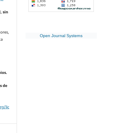
, sin
ores,
Open Journal Systems
ta
ios.
s de
g/lic