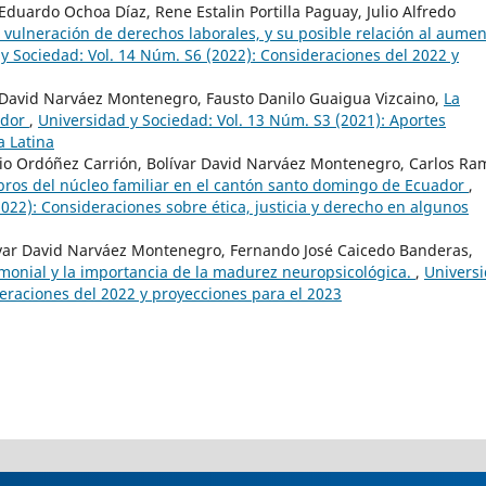
duardo Ochoa Díaz, Rene Estalin Portilla Paguay, Julio Alfredo
, vulneración de derechos laborales, y su posible relación al aume
y Sociedad: Vol. 14 Núm. S6 (2022): Consideraciones del 2022 y
r David Narváez Montenegro, Fausto Danilo Guaigua Vizcaino,
La
ador
,
Universidad y Sociedad: Vol. 13 Núm. S3 (2021): Aportes
 Latina
o Ordóñez Carrión, Bolívar David Narváez Montenegro, Carlos Ra
bros del núcleo familiar en el cantón santo domingo de Ecuador
,
022): Consideraciones sobre ética, justicia y derecho en algunos
var David Narváez Montenegro, Fernando José Caicedo Banderas,
monial y la importancia de la madurez neuropsicológica.
,
Univers
deraciones del 2022 y proyecciones para el 2023