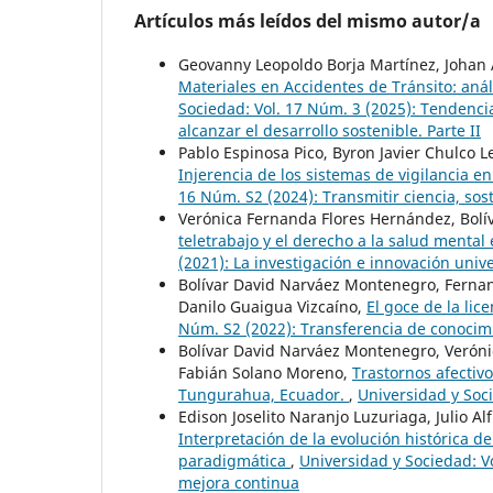
Artículos más leídos del mismo autor/a
Geovanny Leopoldo Borja Martínez, Johan
Materiales en Accidentes de Tránsito: anál
Sociedad: Vol. 17 Núm. 3 (2025): Tendenci
alcanzar el desarrollo sostenible. Parte II
Pablo Espinosa Pico, Byron Javier Chulco L
Injerencia de los sistemas de vigilancia e
16 Núm. S2 (2024): Transmitir ciencia, sos
Verónica Fernanda Flores Hernández, Bolí
teletrabajo y el derecho a la salud mental
(2021): La investigación e innovación univ
Bolívar David Narváez Montenegro, Fernan
Danilo Guaigua Vizcaíno,
El goce de la li
Núm. S2 (2022): Transferencia de conocimi
Bolívar David Narváez Montenegro, Veróni
Fabián Solano Moreno,
Trastornos afectivo
Tungurahua, Ecuador.
,
Universidad y Soci
Edison Joselito Naranjo Luzuriaga, Julio 
Interpretación de la evolución histórica d
paradigmática
,
Universidad y Sociedad: V
mejora continua