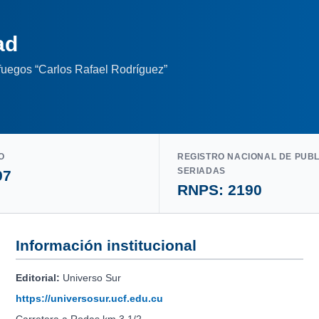
ad
nfuegos “Carlos Rafael Rodríguez”
O
REGISTRO NACIONAL DE PUB
SERIADAS
97
RNPS: 2190
Información institucional
Editorial:
Universo Sur
https://universosur.ucf.edu.cu