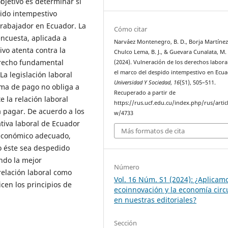
bjetivo es determinar si
pido intempestivo
trabajador en Ecuador. La
Cómo citar
encuesta, aplicada a
Narváez Montenegro, B. D., Borja Martínez,
vo atenta contra la
Chulco Lema, B. J., & Guevara Cunalata, M.
derecho fundamental
(2024). Vulneración de los derechos labora
el marco del despido intempestivo en Ecua
La legislación laboral
Universidad Y Sociedad
,
16
(S1), 505–511.
rma de pago no obliga a
Recuperado a partir de
 la relación laboral
https://rus.ucf.edu.cu/index.php/rus/artic
 pagar. De acuerdo a los
w/4733
tiva laboral de Ecuador
Más formatos de cita
 económico adecuado,
do éste sea despedido
ndo la mejor
Número
relación laboral como
Vol. 16 Núm. S1 (2024): ¿Aplicamo
cen los principios de
ecoinnovación y la economía circ
en nuestras editoriales?
Sección