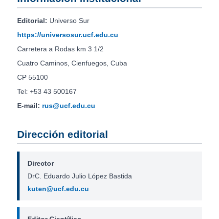
Editorial:
Universo Sur
https://universosur.ucf.edu.cu
Carretera a Rodas km 3 1/2
Cuatro Caminos, Cienfuegos, Cuba
CP 55100
Tel: +53 43 500167
E-mail:
rus@ucf.edu.cu
Dirección editorial
Director
DrC. Eduardo Julio López Bastida
kuten@ucf.edu.cu
Editor Científico