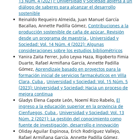
13 Núm. 4 (2021): Universidad y Sociedad abierta a un
diálogo de saberes para alcanzar el desarrollo
sostenible
Reinaldo Requeiro Almeida, Juan Manuel García
Bacallao, Annette Padilla Gómez,
Contribuciones a la
producción sostenible de caña de azúcar. Revisión
desde un programa de maestría
,
Universidad y
Sociedad: Vol. 14 Núm. 4 (2022): Algunas
consideraciones sobre los estudios bibliométricos
Yanira Zaita Ferrer, Julio Leyva Haza, Rigoberto Fimia
Duarte, Rafael Armiñana García, Annette Padilla
Gómez,
Aprendizaje basado en proyectos para la
formación inicial de servicios farmacéuticos en Villa
Clara, Cuba
,
Universidad y Sociedad: Vol. 15 Núm. 5
(2023): Universidad y Sociedad: Hacia un proceso de
mejora continua
Gladys Elena Capote León, Noemí Rizo Rabelo,
El
ingreso a la educación superior en la provincia de
Cienfuegos, Cuba
,
Universidad y Sociedad: Vol. 13
Núm. 2 (2021): La gestión del conocimiento como
fuente de investigación, desarrollo e innovación
Oliday Aguilar Espinosa, Erich Rodríguez Vallejo,
Rafael Armiñana García, Annette Padilla Gómez,