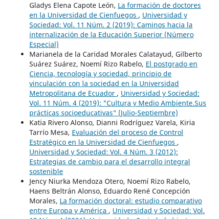
Gladys Elena Capote León,
La formación de doctores
en la Universidad de Cienfuegos
,
Universidad y
Sociedad: Vol. 11 Núm. 2 (2019): Caminos hacia la
internalización de la Educación Superior (Número
Especial)
Marianela de la Caridad Morales Calatayud, Gilberto
Suárez Suárez, Noemí Rizo Rabelo,
El postgrado en
Ciencia, tecnología y sociedad, principio de
vinculación con la sociedad en la Universidad
Metropolitana de Ecuador
,
Universidad y Sociedad:
Vol. 11 Núm. 4 (2019): "Cultura y Medio Ambiente.Sus
prácticas socioeducativas" (Julio-Septiembre)
Katia Rivero Alonso, Dianni Rodríguez Varela, Kiria
Tarrío Mesa,
Evaluación del proceso de Control
Estratégico en la Universidad de Cienfuegos
,
Universidad y Sociedad: Vol. 4 Núm. 3 (2012):
Estrategias de cambio para el desarrollo integral
sostenible
Jency Niurka Mendoza Otero, Noemí Rizo Rabelo,
Haens Beltrán Alonso, Eduardo René Concepción
Morales,
La formación doctoral: estudio comparativo
entre Europa y América
,
Universidad y Sociedad: Vol.