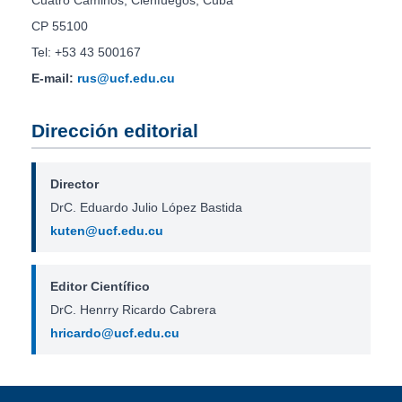
Cuatro Caminos, Cienfuegos, Cuba
CP 55100
Tel: +53 43 500167
E-mail:
rus@ucf.edu.cu
Dirección editorial
Director
DrC. Eduardo Julio López Bastida
kuten@ucf.edu.cu
Editor Científico
DrC. Henrry Ricardo Cabrera
hricardo@ucf.edu.cu