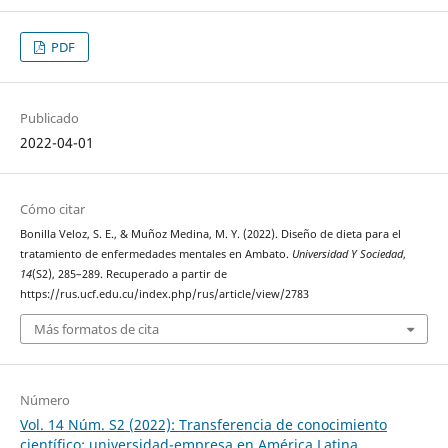
PDF
Publicado
2022-04-01
Cómo citar
Bonilla Veloz, S. E., & Muñoz Medina, M. Y. (2022). Diseño de dieta para el
tratamiento de enfermedades mentales en Ambato.
Universidad Y Sociedad
,
14
(S2), 285–289. Recuperado a partir de
https://rus.ucf.edu.cu/index.php/rus/article/view/2783
Más formatos de cita
Número
Vol. 14 Núm. S2 (2022): Transferencia de conocimiento
científico: universidad-empresa en América Latina