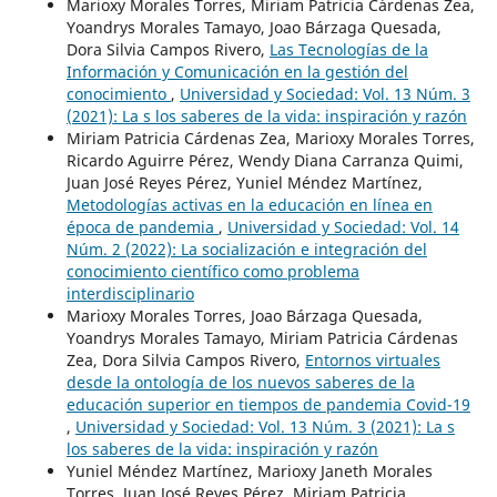
Marioxy Morales Torres, Miriam Patricia Cárdenas Zea,
Yoandrys Morales Tamayo, Joao Bárzaga Quesada,
Dora Silvia Campos Rivero,
Las Tecnologías de la
Información y Comunicación en la gestión del
conocimiento
,
Universidad y Sociedad: Vol. 13 Núm. 3
(2021): La s los saberes de la vida: inspiración y razón
Miriam Patricia Cárdenas Zea, Marioxy Morales Torres,
Ricardo Aguirre Pérez, Wendy Diana Carranza Quimi,
Juan José Reyes Pérez, Yuniel Méndez Martínez,
Metodologías activas en la educación en línea en
época de pandemia
,
Universidad y Sociedad: Vol. 14
Núm. 2 (2022): La socialización e integración del
conocimiento científico como problema
interdisciplinario
Marioxy Morales Torres, Joao Bárzaga Quesada,
Yoandrys Morales Tamayo, Miriam Patricia Cárdenas
Zea, Dora Silvia Campos Rivero,
Entornos virtuales
desde la ontología de los nuevos saberes de la
educación superior en tiempos de pandemia Covid-19
,
Universidad y Sociedad: Vol. 13 Núm. 3 (2021): La s
los saberes de la vida: inspiración y razón
Yuniel Méndez Martínez, Marioxy Janeth Morales
Torres, Juan José Reyes Pérez, Miriam Patricia