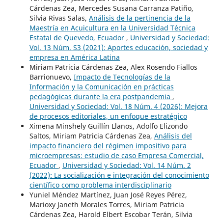
Cárdenas Zea, Mercedes Susana Carranza Patiño,
Silvia Rivas Salas,
Análisis de la pertinencia de la
Maestría en Acuicultura en la Universidad Técnica
Estatal de Quevedo, Ecuador
,
Universidad y Sociedad:
Vol. 13 Núm. S3 (2021): Aportes educación, sociedad y
empresa en América Latina
Miriam Patricia Cárdenas Zea, Alex Rosendo Fiallos
Barrionuevo,
Impacto de Tecnologías de la
Información y la Comunicación en prácticas
pedagógicas durante la era postpandemia
,
Universidad y Sociedad: Vol. 18 Núm. 4 (2026): Mejora
de procesos editoriales, un enfoque estratégico
Ximena Minshely Guillín Llanos, Adolfo Elizondo
Saltos, Miriam Patricia Cárdenas Zea,
Análisis del
impacto financiero del régimen impositivo para
microempresas: estudio de caso Empresa Comercial,
Ecuador
,
Universidad y Sociedad: Vol. 14 Núm. 2
(2022): La socialización e integración del conocimiento
científico como problema interdisciplinario
Yuniel Méndez Martínez, Juan José Reyes Pérez,
Marioxy Janeth Morales Torres, Miriam Patricia
Cárdenas Zea, Harold Elbert Escobar Terán, Silvia