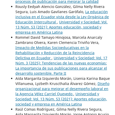
procesos de publicación para mejorar la calidad
Rously Eedyah Atencio González, Gilma Nelly Rivera
Segura, Luis Amado Gavilanes Garófalo,
La educación
inclusiva en el Ecuador vista desde la Ley Orgánica de
Educación Intercultural
,
Universidad y Sociedad: Vol.
13 Núm. S3 (2021): Aportes educación, sociedad y
empresa en América Latina
Rommel David Tamayo Hinojosa, Marcela Anarcaly
Zambrano Olvera, Karen Clemencia Triviño Vera,
Impacto de Medidas Socioeducativas en la
Rehabilitación y Reducción de la Reincidencia
Delictiva en Ecuador
,
Universidad y Sociedad: Vol. 17
Núm. 3 (2025): Tendencias de las nuevas economías:
La importancia de sus publicaciones para alcanzar el
desarrollo sostenible. Parte II
Aída Margarita Izquierdo Morán, Lisenia Karina Baque
Villanueva, Lyzbeth Kruscthalia Álvarez Gómez,
Diseño
organizacional para mejorar el desempeño laboral en
la Agencia Vélez Carriel Quevedo
,
Universidad y
Sociedad: Vol. 13 Núm. S3 (2021): Aportes educación,
sociedad y empresa en América Latina
Raúl Comas Rodríguez, Gilma Nelly Rivera Segura,
Aida Margarita Izquierdo Morán, Jorge Antonio Acurio