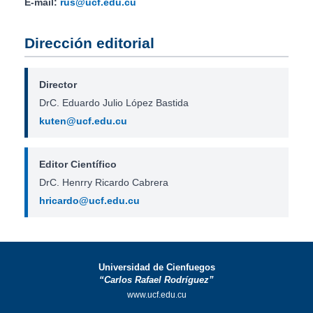
E-mail:
rus@ucf.edu.cu
Dirección editorial
Director
DrC. Eduardo Julio López Bastida
kuten@ucf.edu.cu
Editor Científico
DrC. Henrry Ricardo Cabrera
hricardo@ucf.edu.cu
Universidad de Cienfuegos
“Carlos Rafael Rodríguez”
www.ucf.edu.cu