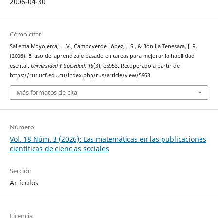
2006-04-30
Cómo citar
Sailema Moyolema, L. V., Campoverde López, J. S., & Bonilla Tenesaca, J. R.
(2006). El uso del aprendizaje basado en tareas para mejorar la habilidad
escrita .
Universidad Y Sociedad
,
18
(3), e5953. Recuperado a partir de
https://rus.ucf.edu.cu/index.php/rus/article/view/5953
Más formatos de cita
Número
Vol. 18 Núm. 3 (2026): Las matemáticas en las publicaciones
científicas de ciencias sociales
Sección
Artículos
Licencia