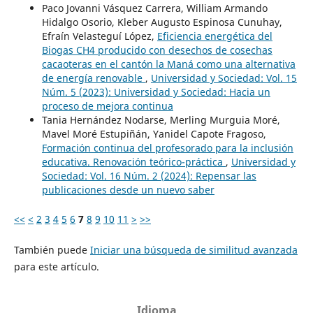
Paco Jovanni Vásquez Carrera, William Armando
Hidalgo Osorio, Kleber Augusto Espinosa Cunuhay,
Efraín Velasteguí López,
Eficiencia energética del
Biogas CH4 producido con desechos de cosechas
cacaoteras en el cantón la Maná como una alternativa
de energía renovable
,
Universidad y Sociedad: Vol. 15
Núm. 5 (2023): Universidad y Sociedad: Hacia un
proceso de mejora continua
Tania Hernández Nodarse, Merling Murguia Moré,
Mavel Moré Estupiñán, Yanidel Capote Fragoso,
Formación continua del profesorado para la inclusión
educativa. Renovación teórico-práctica
,
Universidad y
Sociedad: Vol. 16 Núm. 2 (2024): Repensar las
publicaciones desde un nuevo saber
<<
<
2
3
4
5
6
7
8
9
10
11
>
>>
También puede
Iniciar una búsqueda de similitud avanzada
para este artículo.
Idioma