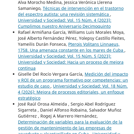
Alva Morocho Medina, Jessica Verónica Llerena
Samaniego,
Técnicas de intervención en el trastorno
del espectro autista: una revisión sistemática
,
Universidad y Sociedad: Vol. 15 Núm. 4 (2023):
Cumplimos nuestro Aniversario Decimoquinto
Rafael Armiñana García, Williams Luis Morales Moya,
José Alberto Fernández Pérez, Yolepsy Castillo Fleites,
Yameilis Durán Fonseca,
Pterois Volitans Linnaeus,
1758. Una amenaza constante en los mares de Cuba
,
Universidad y Sociedad: Vol. 15 Núm. 5 (2023):
Universidad y Sociedad: Hacia un proceso de mejora
continua
Giselle Del Rocío Vergara García,
Medición del impacto
y ROI de un programa formativo por competencias: un
estudio de caso
,
Universidad y Sociedad: Vol. 18 Núm.
4 (2026): Mejora de procesos editoriales, un enfoque
estratégico
José Raúl Orosa Almeida , Sergio Abel Rodríguez
Sigarreta , Daniel Alfonso Robaina, Salvador Muñoz
Gutiérrez , Rogej A Marrero Hernández,
Determinación de variables para la evaluación de la
gestión de mantenimiento de las empresas de
acueducto y alcantarillado en Cuba
,
Universidad y