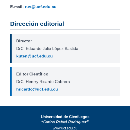
E-mail:
rus@ucf.edu.cu
Dirección editorial
Director
DrC. Eduardo Julio López Bastida
kuten@ucf.edu.cu
Editor Científico
DrC. Henrry Ricardo Cabrera
hricardo@ucf.edu.cu
Universidad de Cienfuegos
“Carlos Rafael Rodríguez”
www.ucf.edu.cu