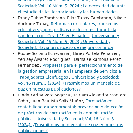
Sociedad: Vol. 16 Núm. 5 (2024): La necesidad de unir
el estudio de las tecnociencias y las humanidades
Fanny Tubay Zambrano, Pilar Tubay Zambrano, Nikole
Andrade Tubay,
Reformas curriculares, transectos
educativos y perspectivas de docentes durante la
pandemia por Covid-19 en Ecuador
,
Universidad y
Sociedad: Vol. 15 Núm. 5 (2023): Universidad y
Sociedad: Hacia un proceso de mejora continua
Roque Soriano Echevarría , Lliney Portela Peñalver ,
Yenisey Álvarez Rodríguez , Damaise Ramona Pérez
Fernández ,
Propuesta para el perfeccionamiento de
la gestión empresarial en la Empresa de Servicios a
Trabajadores Cienfuegos
,
Universidad y Sociedad:
Vol. 16 Núm. 3 (2024): ¿Trasmitimos un mensaje de
paz en nuestras publicaciones?
Cindy Karina Vera Segovia , Miriam Alejandra Montero
Cobo , Juan Bautista Solís Muñoz,
Formación en
contabilidad gubernamental: prevención y detección
de prácticas de corrupción en la administración
pública
,
Universidad y Sociedad: Vol. 16 Núm. 3
(2024): ¿Trasmitimos un mensaje de paz en nuestras
publicaciones?