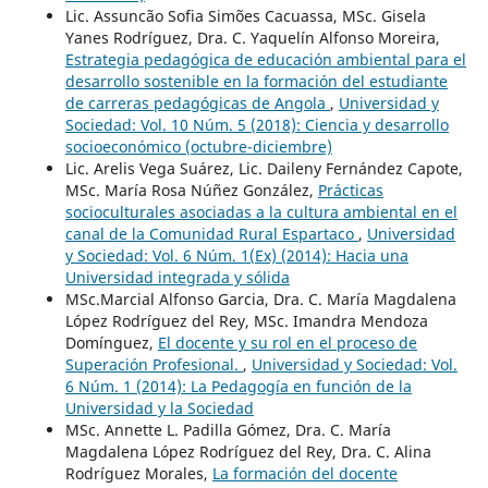
Lic. Assuncão Sofia Simões Cacuassa, MSc. Gisela
Yanes Rodríguez, Dra. C. Yaquelín Alfonso Moreira,
Estrategia pedagógica de educación ambiental para el
desarrollo sostenible en la formación del estudiante
de carreras pedagógicas de Angola
,
Universidad y
Sociedad: Vol. 10 Núm. 5 (2018): Ciencia y desarrollo
socioeconómico (octubre-diciembre)
Lic. Arelis Vega Suárez, Lic. Daileny Fernández Capote,
MSc. María Rosa Núñez González,
Prácticas
socioculturales asociadas a la cultura ambiental en el
canal de la Comunidad Rural Espartaco
,
Universidad
y Sociedad: Vol. 6 Núm. 1(Ex) (2014): Hacia una
Universidad integrada y sólida
MSc.Marcial Alfonso Garcia, Dra. C. María Magdalena
López Rodríguez del Rey, MSc. Imandra Mendoza
Domínguez,
El docente y su rol en el proceso de
Superación Profesional.
,
Universidad y Sociedad: Vol.
6 Núm. 1 (2014): La Pedagogía en función de la
Universidad y la Sociedad
MSc. Annette L. Padilla Gómez, Dra. C. María
Magdalena López Rodríguez del Rey, Dra. C. Alina
Rodríguez Morales,
La formación del docente