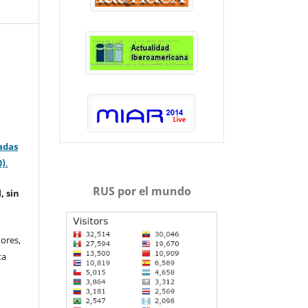
adas
0)
.
RUS por el mundo
, sin
ores,
ta