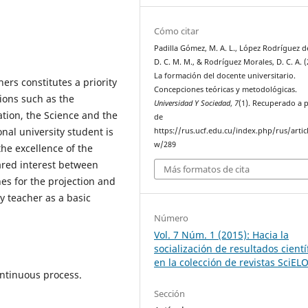
Cómo citar
Padilla Gómez, M. A. L., López Rodríguez d
D. C. M. M., & Rodríguez Morales, D. C. A. (
La formación del docente universitario.
ers constitutes a priority
Concepciones teóricas y metodológicas.
ions such as the
Universidad Y Sociedad
,
7
(1). Recuperado a p
ation, the Science and the
de
nal university student is
https://rus.ucf.edu.cu/index.php/rus/artic
w/289
the excellence of the
hared interest between
Más formatos de cita
es for the projection and
y teacher as a basic
Número
Vol. 7 Núm. 1 (2015): Hacia la
socialización de resultados cientí
en la colección de revistas SciEL
ntinuous process.
Sección