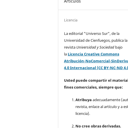
Artículos
Licencia
La editorial "Universo Sur", de la
Universidad de Cienfuegos, publica la
revista
Universidad y Sociedad
bajo
la
Licencia Creative Commons
Atribución-NoComercial-SinDeriv
4.0 Internacional (CC BY-NC-ND 4.
Usted puede compartir el material
fines comerciales, siempre que:
Atribuya
adecuadamente (aut
revista, enlace al artículo y a es
licencia).
No cree obras derivadas.