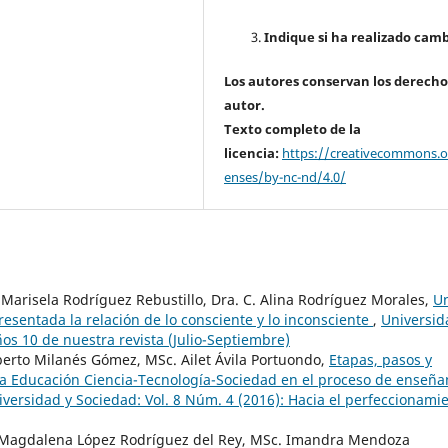
Indique si ha realizado camb
Los autores conservan los derecho
autor.
Texto completo de la
licencia:
https://creativecommons.or
enses/by-nc-nd/4.0/
 Marisela Rodríguez Rebustillo, Dra. C. Alina Rodríguez Morales,
U
resentada la relación de lo consciente y lo inconsciente
,
Universid
os 10 de nuestra revista (Julio-Septiembre)
oberto Milanés Gómez, MSc. Ailet Ávila Portuondo,
Etapas, pasos y
la Educación Ciencia-Tecnología-Sociedad en el proceso de enseña
iversidad y Sociedad: Vol. 8 Núm. 4 (2016): Hacia el perfeccionami
ía Magdalena López Rodríguez del Rey, MSc. Imandra Mendoza