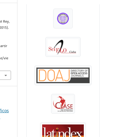
INDEXADA EN:
el Rey,
2015).
artir
le/vie
ficos
O