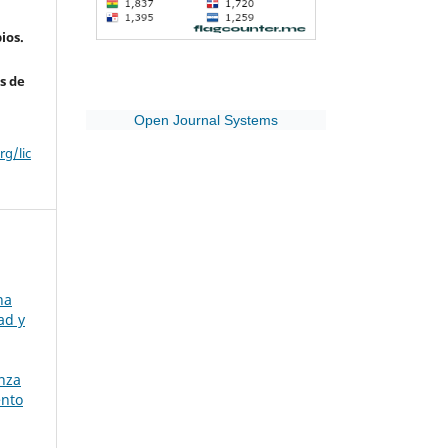
ios.
s de
Open Journal Systems
g/lic
na
ad y
nza
ento