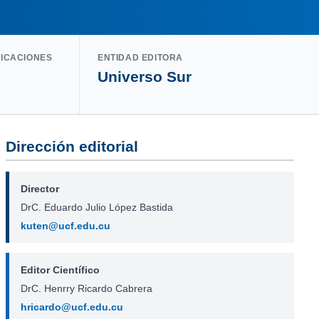
LICACIONES
ENTIDAD EDITORA
Universo Sur
Dirección editorial
Director
DrC. Eduardo Julio López Bastida
kuten@ucf.edu.cu
Editor Científico
DrC. Henrry Ricardo Cabrera
hricardo@ucf.edu.cu