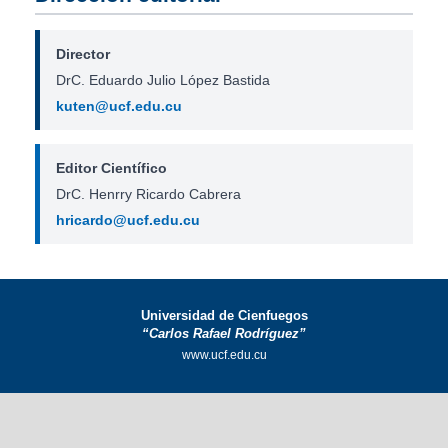
Director
DrC. Eduardo Julio López Bastida
kuten@ucf.edu.cu
Editor Científico
DrC. Henrry Ricardo Cabrera
hricardo@ucf.edu.cu
Universidad de Cienfuegos
“Carlos Rafael Rodríguez”
www.ucf.edu.cu