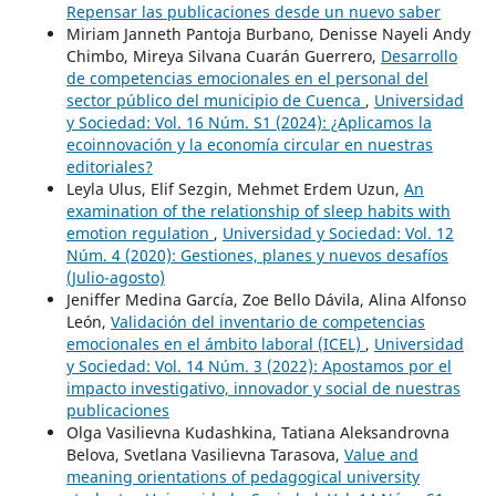
Repensar las publicaciones desde un nuevo saber
Miriam Janneth Pantoja Burbano, Denisse Nayeli Andy
Chimbo, Mireya Silvana Cuarán Guerrero,
Desarrollo
de competencias emocionales en el personal del
sector público del municipio de Cuenca
,
Universidad
y Sociedad: Vol. 16 Núm. S1 (2024): ¿Aplicamos la
ecoinnovación y la economía circular en nuestras
editoriales?
Leyla Ulus, Elif Sezgin, Mehmet Erdem Uzun,
An
examination of the relationship of sleep habits with
emotion regulation
,
Universidad y Sociedad: Vol. 12
Núm. 4 (2020): Gestiones, planes y nuevos desafíos
(Julio-agosto)
Jeniffer Medina García, Zoe Bello Dávila, Alina Alfonso
León,
Validación del inventario de competencias
emocionales en el ámbito laboral (ICEL)
,
Universidad
y Sociedad: Vol. 14 Núm. 3 (2022): Apostamos por el
impacto investigativo, innovador y social de nuestras
publicaciones
Olga Vasilievna Kudashkina, Tatiana Aleksandrovna
Belova, Svetlana Vasilievna Tarasova,
Value and
meaning orientations of pedagogical university