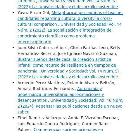
students
,
Universidad y Sociedad: Vol. 14 Núm. S1
(2022): Las universidades y el desarrollo sostenible
Yavuz Ercan Gul,
Metaphorical perceptions of teacher
candidates regarding cultural diversity: a cross-
cultural comparison
,
Universidad y Sociedad: Vol. 14
Núm. 2 (2022): La socialización e integración del
conocimiento científico como problema
interdisciplinario
Juan Silvio Cabrera Albert, Gloria Fariñas León, Betty
Hernández Becerra, José Ignacio Navarro Guzmán,
Ilustrar sueños desde casa: la creación artística
infantil como recurso de resiliencia en tiempos de
pandemia
,
Universidad y Sociedad: Vol. 14 Núm. S1
(2022): Las universidades y el desarrollo sostenible
Armenio Pérez Martínez, Rolando Álvarez Beltrán,
Aimara Rodríguez Fernández,
Autonomía y
gobernanza universitaria: aproximaciones y
desencuentros
,
Universidad y Sociedad: Vol. 16 Núm.
2 (2024): Repensar las publicaciones desde un nuevo
saber
Ethel Ramírez Velázquez, Annia E. Vizcaíno Escobar,
Luis Eduardo Guerra Rodríguez, Carmen Ramis
Palmer,
Competencias socioemocionales en