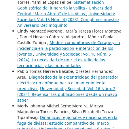
Torres, Yamilet López Felipe,
Sistematización
Geohistórica del itinerario la vallita - Universidad
Central “Marta Abreu” de las Villas
,
Universidad y
Sociedad: Vol. 15 Núm. 4 (2023): Cumplimos nuestro
Aniversario Decimoquinto
Cindy Montecé Moreno , María Teresa Flores Montoya
, Daniel Horacio Cabrera Alejandro , Mónica Paola
Castillo Zuñiga ,
Medios comunitarios de Corape y su
incidencia en la participación e interacción de los
jóvenes
,
Universidad y Sociedad: Vol. 16 Núm. 5
(2024): La necesidad de unir el estudio de las
tecnociencias y las humanidades
Pablo Tomás Herrera Basabe, Orestes Hernández
Areu,
Diagnóstico de la excentricidad del generador
eléctrico: un enfoque hacia el mantenimiento
predictivo
,
Universidad y Sociedad: Vol. 16 Núm. 2
(2024): Repensar las publicaciones desde un nuevo
saber
Merly Johanna Michel Seme Moreira, Mireya
Magdalena Torres Palacios, Silvia Elizabeth Toaza
Tipantasig,
Dinámicas regionales y nacionales en la
fuga de divisas: estudio comparativo del marco
tributario
,
Universidad y Sociedad: Vol. 16 Núm. 2