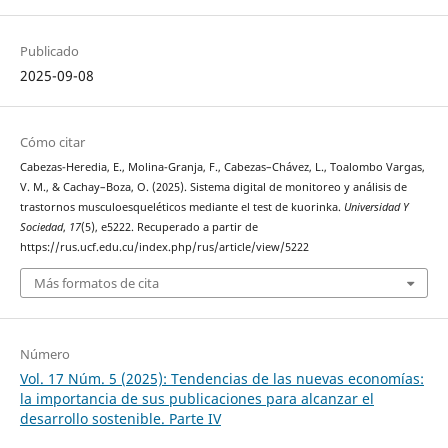
Publicado
2025-09-08
Cómo citar
Cabezas-Heredia, E., Molina-Granja, F., Cabezas–Chávez, L., Toalombo Vargas,
V. M., & Cachay–Boza, O. (2025). Sistema digital de monitoreo y análisis de
trastornos musculoesqueléticos mediante el test de kuorinka.
Universidad Y
Sociedad
,
17
(5), e5222. Recuperado a partir de
https://rus.ucf.edu.cu/index.php/rus/article/view/5222
Más formatos de cita
Número
Vol. 17 Núm. 5 (2025): Tendencias de las nuevas economías:
la importancia de sus publicaciones para alcanzar el
desarrollo sostenible. Parte IV