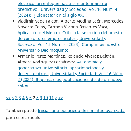
eléctrico: un enfoque hacia el mantenimiento
predictivo
,
Universidad y Sociedad: Vol. 16 Núm. 4
(2024): !¿ Bienestar en el siglo XXI ?!
Vladimir Vega Falcón, Alberto Medina León, Mercedes
Navarro Cejas, Carmen Viviana Basantes Vaca,
Aplicación del Método Critic a la selección del puesto
de consultores empresariales
,
Universidad y
Sociedad: Vol. 15 Núm. 4 (2023): Cumplimos nuestro
Aniversario Decimoquinto
Armenio Pérez Martínez, Rolando Álvarez Beltrán,
Aimara Rodríguez Fernández,
Autonomía y
gobernanza universitaria: aproximaciones y
desencuentros
,
Universidad y Sociedad: Vol. 16 Núm.
2 (2024): Repensar las publicaciones desde un nuevo
saber
<<
<
2
3
4
5
6
7
8
9
10
11
>
>>
También puede
Iniciar una búsqueda de similitud avanzada
para este artículo.