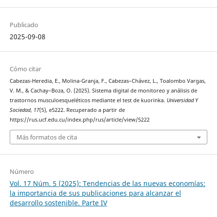
Publicado
2025-09-08
Cómo citar
Cabezas-Heredia, E., Molina-Granja, F., Cabezas–Chávez, L., Toalombo Vargas,
V. M., & Cachay–Boza, O. (2025). Sistema digital de monitoreo y análisis de
trastornos musculoesqueléticos mediante el test de kuorinka.
Universidad Y
Sociedad
,
17
(5), e5222. Recuperado a partir de
https://rus.ucf.edu.cu/index.php/rus/article/view/5222
Más formatos de cita
Número
Vol. 17 Núm. 5 (2025): Tendencias de las nuevas economías:
la importancia de sus publicaciones para alcanzar el
desarrollo sostenible. Parte IV