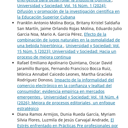
Universidad y Sociedad: Vol. 16 Núm. 1 (2024):
Difusión y promoción de la investigación científica en
la Educación Superior Cubana
Franklin Antonio Molina Borja, Britany Kristel Saldaña
San Martín, Jaime Orlando Rojas Molina, Eduardo Julio
Garcia Noa, Mario A. Garcia Pérez,
Efecto de la
combinación de jugos naturales en la osmolalidad de
una bebida hipertónica
,
Universidad y Sociedad: Vol.
15 Núm. 5 (2023): Universidad y Sociedad: Hacia un
proceso de mejora continua
Rafael Emiliano Apolinario Quintana, Oscar David
Jaramillo Burgos, Fernando Francisco Bocca Ruiz,
Mónica Annabel Caicedo Leones, Martha Graciela
Rodríguez Donoso,
Impacto de la informalidad del
comercio electrónico en la confianza y lealtad del
consumidor: evidencia empírica en mercados
emergentes
,
Universidad y Sociedad: Vol. 18 Núm. 4
(2026): Mejora de procesos editoriales, un enfoque
estratégico
Diana Ramos Armijos, Dunia Rueda García, Myriam
Silvia Flores, Luzmila de Jesús Carvajal Andrade,
El
Estrés enfrentado en Prácticas Pre profesionales por