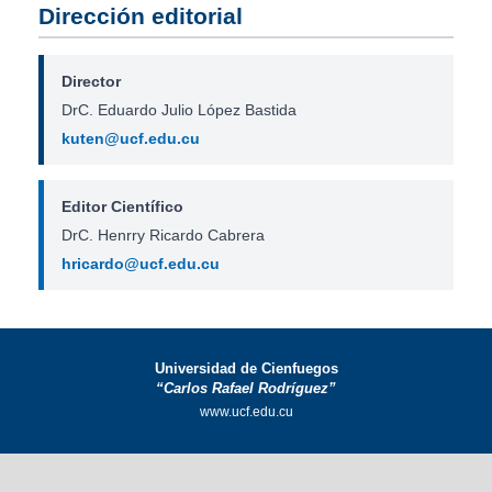
Dirección editorial
Director
DrC. Eduardo Julio López Bastida
kuten@ucf.edu.cu
Editor Científico
DrC. Henrry Ricardo Cabrera
hricardo@ucf.edu.cu
Universidad de Cienfuegos
“Carlos Rafael Rodríguez”
www.ucf.edu.cu