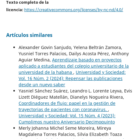
Texto completo de la
licencia:
https://creativecommons.org/licenses/by-nc-nd/4.0/
Artículos similares
Alexander Govin Sanjudo, Yelena Beltrán Zamora,
Yusniel Torres Palacios, Dailys Acosta Pérez, Anthony
Aguiar Medina,
Aprendizaje basado en proyectos
aplicado a estudiantes del colegio universitario de la
universidad de la habana
,
Universidad y Sociedad:
Vol. 16 Núm. 2 (2024): Repensar las publicaciones
desde un nuevo saber
Yasniel Sánchez Suárez, Leandro L. Lorente Leyva, Evis
Lizett Diéguez Matellán, Dianelys Nogueira Rivera,
Coordinadores de flujo: papel en la gestión de
trayectorias de pacientes con coronavirus.
,
Universidad y Sociedad: Vol. 15 Núm. 4 (2023):
Cumplimos nuestro Aniversario Decimoquinto
Merly Johanna Michel Seme Moreira, Mireya
Magdalena Torres Palacios, Silvia Elizabeth Toaza