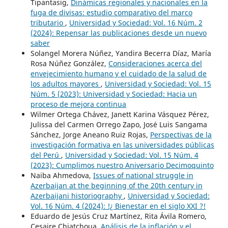
Tipantasig,
Dinámicas regionales y nacionales en la
fuga de divisas: estudio comparativo del marco
tributario
,
Universidad y Sociedad: Vol. 16 Núm. 2
(2024): Repensar las publicaciones desde un nuevo
saber
Solangel Morera Núñez, Yandira Becerra Díaz, María
Rosa Núñez González,
Consideraciones acerca del
envejecimiento humano y el cuidado de la salud de
los adultos mayores
,
Universidad y Sociedad: Vol. 15
Núm. 5 (2023): Universidad y Sociedad: Hacia un
proceso de mejora continua
Wilmer Ortega Chávez, Janett Karina Vásquez Pérez,
Julissa del Carmen Orrego Zapo, José Luis Sangama
Sánchez, Jorge Aneano Ruiz Rojas,
Perspectivas de la
investigación formativa en las universidades públicas
del Perú
,
Universidad y Sociedad: Vol. 15 Núm. 4
(2023): Cumplimos nuestro Aniversario Decimoquinto
Naiba Ahmedova,
Issues of national struggle in
Azerbaijan at the beginning of the 20th century in
Azerbaijani historiography
,
Universidad y Sociedad:
Vol. 16 Núm. 4 (2024): !¿ Bienestar en el siglo XXI ?!
Eduardo de Jesús Cruz Martínez, Rita Ávila Romero,
Cesaire Chiatchoua,
Análisis de la inflación y el