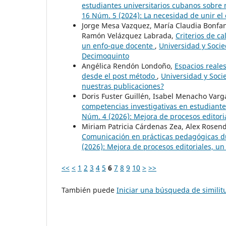
estudiantes universitarios cubanos sobre
16 Núm. 5 (2024): La necesidad de unir el
Jorge Mesa Vazquez, María Claudia Bonfan
Ramón Velázquez Labrada,
Criterios de c
un enfo-que docente
,
Universidad y Socie
Decimoquinto
Angélica Rendón Londoño,
Espacios reales
desde el post método
,
Universidad y Soci
nuestras publicaciones?
Doris Fuster Guillén, Isabel Menacho Varga
competencias investigativas en estudiante
Núm. 4 (2026): Mejora de procesos editori
Miriam Patricia Cárdenas Zea, Alex Rosend
Comunicación en prácticas pedagógicas d
(2026): Mejora de procesos editoriales, un
<<
<
1
2
3
4
5
6
7
8
9
10
>
>>
También puede
Iniciar una búsqueda de simili