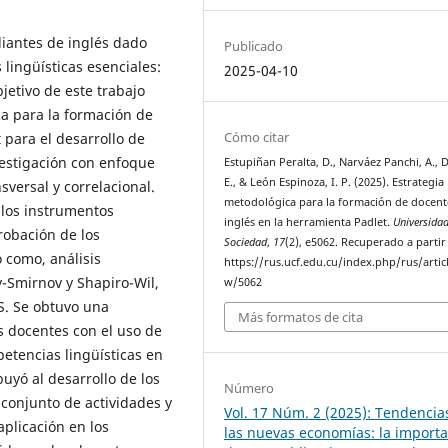
diantes de inglés dado
Publicado
lingüísticas esenciales:
2025-04-10
bjetivo de este trabajo
a para la formación de
Cómo citar
 para el desarrollo de
vestigación con enfoque
Estupiñan Peralta, D., Narváez Panchi, A., D
E., & León Espinoza, I. P. (2025). Estrategia
sversal y correlacional.
metodológica para la formación de docent
 los instrumentos
inglés en la herramienta Padlet.
Universida
robación de los
Sociedad
,
17
(2), e5062. Recuperado a partir
 como, análisis
https://rus.ucf.edu.cu/index.php/rus/artic
Smirnov y Shapiro-Wil,
w/5062
S. Se obtuvo una
Más formatos de cita
s docentes con el uso de
etencias lingüísticas en
buyó al desarrollo de los
Número
 conjunto de actividades y
Vol. 17 Núm. 2 (2025): Tendencia
plicación en los
las nuevas economías: la import