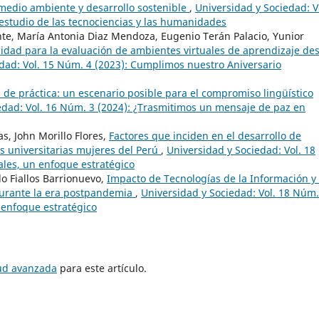
 medio ambiente y desarrollo sostenible
,
Universidad y Sociedad: V
 estudio de las tecnociencias y las humanidades
te, María Antonia Diaz Mendoza, Eugenio Terán Palacio, Yunior
alidad para la evaluación de ambientes virtuales de aprendizaje de
dad: Vol. 15 Núm. 4 (2023): Cumplimos nuestro Aniversario
 de práctica: un escenario posible para el compromiso lingüístico
edad: Vol. 16 Núm. 3 (2024): ¿Trasmitimos un mensaje de paz en
s, John Morillo Flores,
Factores que inciden en el desarrollo de
s universitarias mujeres del Perú
,
Universidad y Sociedad: Vol. 18
ales, un enfoque estratégico
o Fiallos Barrionuevo,
Impacto de Tecnologías de la Información y 
urante la era postpandemia
,
Universidad y Sociedad: Vol. 18 Núm.
 enfoque estratégico
tud avanzada
para este artículo.