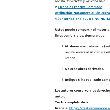
revista
Universidad y Sociedad
bajo
la
Licencia Creative Commons
Atribución-NoComercial-SinDeriv
4.0 Internacional (CC BY-NC-ND 4.
Usted puede compartir el material
fines comerciales, siempre que:
Atribuya
adecuadamente (aut
revista, enlace al artículo y a es
licencia).
No cree obras derivadas.
Indique si ha realizado camb
Los autores conservan los derecho
autor.
Texto completo de la
licencia:
https://creativecommons.or