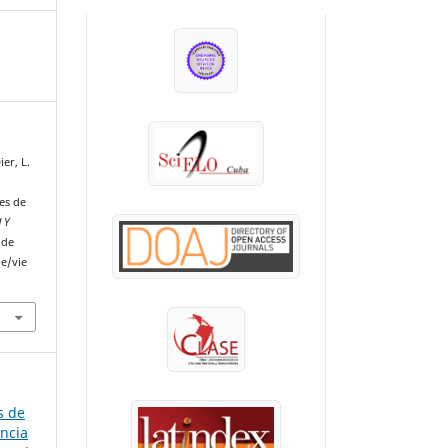
INDEXADA EN:
ier, L.
es de
d Y
 de
le/vie
s de
ancia