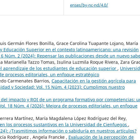
enses/by-nc-nd/4.0/
uis Germán Flores Bonilla, Grace Carolina Tuapante Lojano, María
 y Educación Superior en el contexto latinoamericano: una revisión
 16 Núm. 2 (2024): Repensar las publicaciones desde un nuevo sab
a Marianella Tazzo Tomas, Isulina Luzmila Roque Rivera, Zara Grac
l aprendizaje de los estudiantes de educación superior
,
Universi
de procesos editoriales, un enfoque estratégico
redo Carmenates Barrios,
Capacitación en la gestión agrícola para
idad y Sociedad: Vol. 15 Núm. 4 (2023): Cumplimos nuestro
 del impacto y ROI de un programa formativo por competencias: u
Vol. 18 Núm. 4 (2026): Mejora de procesos editoriales, un enfoque
errera Martínez, María Magdalena López Rodríguez del Rey,
 en los procesos sustantivos en la Universidad de Cienfuegos
,
024): ¿Trasmitimos información o sabiduría en nuestros artículos?
cía Rodríguez , Angela Francke ,
Evaluación de la percepción de