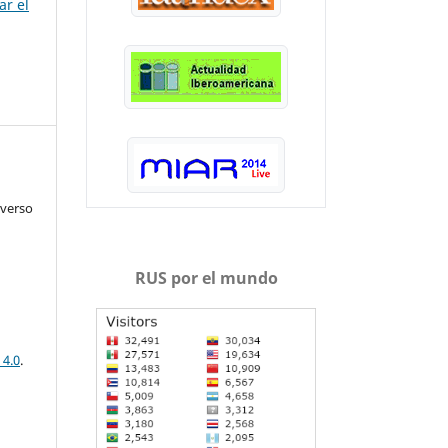
ar el
iverso
RUS por el mundo
 4.0
.