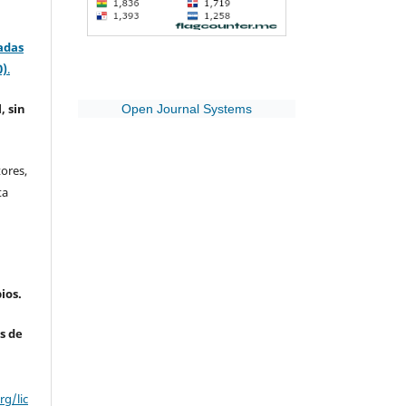
adas
0)
.
, sin
Open Journal Systems
ores,
ta
ios.
s de
g/lic