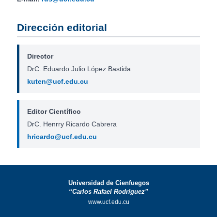
Dirección editorial
Director
DrC. Eduardo Julio López Bastida
kuten@ucf.edu.cu
Editor Científico
DrC. Henrry Ricardo Cabrera
hricardo@ucf.edu.cu
Universidad de Cienfuegos
“Carlos Rafael Rodríguez”
www.ucf.edu.cu