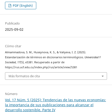
PDF (English)
Publicado
2025-09-02
Cómo citar
Almammadova, S. M., Huseynova, K. S., & Valiyeva, I. Z. (2025).
Estandarización de términos en diccionarios terminológicos.
Universidad Y
Sociedad
,
17
(5), e5381. Recuperado a partir de
https://rus.ucf.edu.cu/index.php/rus/article/view/5381
Más formatos de cita
Número
Vol. 17 Núm. 5 (2025): Tendencias de las nuevas economías:
la importancia de sus publicaciones para alcanzar el
desarrollo sostenible. Parte IV