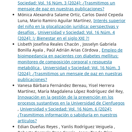
Sociedad: Vol. 16 Núm. 3 (2024): ¿Trasmitimos un
mensaje de paz en nuestras publicaciones?
Mónica Alexandra Salame Ortiz, Carlos David Cepeda
Luna, Mario Ramiro Aguilar Martínez,
Interés superior
del niño en la glocalización jurídica: perspectivas y
desafíos
,
Universidad y Sociedad: Vol. 16 Núm. 4
(2024): !¿ Bienestar en el siglo XXI ?!
Lisbeth Josefina Reales Chacón , Josselyn Gabriela
Bonilla Ayala , Paúl Adrián Arias Córdova ,
Empleo de
bioimpedancia en pacientes con diabetes mellitus:
monitoreo de composición corporal y respuesta
metabólica
,
Universidad y Sociedad: Vol. 16 Núm. 3
(2024): ¿Trasmitimos un mensaje de paz en nuestras
publicaciones?
Vanesa Bárbara Fernández Bereau, Yisel Herrera
Martínez, María Magdalena López Rodríguez del Rey,
Innovación en la gestión de la prevención en los
procesos sustantivos en la Universidad de Cienfuegos
,
Universidad y Sociedad: Vol. 16 Núm. 6 (2024):
¿Trasmitimos información o sabiduría en nuestros
artículos?
Edian Dueñas Reyes , Yanlis Rodríguez Veiguela ,