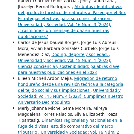
Roberto Carmelo Pons García , Jensy Tanda Díaz ,
Jhoselyn Bernal Rodríguez ,
Atributos identificativos
del producto turístico de naturaleza: Paseo por el Río.
Estrategias efectivas para su comercialización
,
Universidad y Sociedad: Vol. 16 Núm. 3 (2024):
¿Trasmitimos un mensaje de paz en nuestras
publicaciones?
Carlos de Jesús Dauval Borges, Jorge Luis Abreus
Mora, Vivian Bárbara González Curbelo, Jorge Luis
Menéndez Díaz,
Doping, deporte y sociedad.
,
Universidad y Sociedad: Vol. 15 Núm. 1 (2023):
Ciencia,conciencia y sostenibilidad: palabras clave
para nuestras publicaciones en el 2023
Eileen Michell Ardón Mejía,
Migración de retorno
hondureño desde una revisión teórica a la categoría
del tejido social y sus implicaciones
,
Universidad y
Sociedad: Vol. 15 Núm. 4 (2023): Cumplimos nuestro
Aniversario Decimoquinto
Merly Johanna Michel Seme Moreira, Mireya
Magdalena Torres Palacios, Silvia Elizabeth Toaza
Tipantasig,
Dinámicas regionales y nacionales en la
fuga de divisas: estudio comparativo del marco
tributario
,
Universidad y Sociedad: Vol. 16 Núm. 2