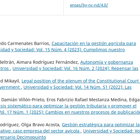
enses/by-nc-nd/4.0/
redo Carmenates Barrios,
Capacitación en la gestión agrícola para
idad y Sociedad: Vol. 15 Núm. 4 (2023): Cumplimos nuestro
Beltrán, Aimara Rodríguez Fernández,
Autonomía y gobernanza
ntros
,
Universidad y Sociedad: Vol. 16 Núm. 2 (2024): Repensar las
d Mikayil,
Legal position of the plenum of the Constitutional Court 
government
,
Universidad y Sociedad: Vol. 14 Núm. S1 (2022): Las
 Damián Villón-Prieto, Eros Fabrizio Rafael Mestanza Medina, Edga
sis sistemático para optimizar la gestión tributaria y promover el
Vol. 17 Núm. 1 (2025): Cambios en nuestros procesos de publicació
odríguez, Olga Bravo Acosta,
Gestión estratégica para optimizar la
rativo: caso empresa del sector avícola
,
Universidad y Sociedad: Vo
versario Decimoquinto