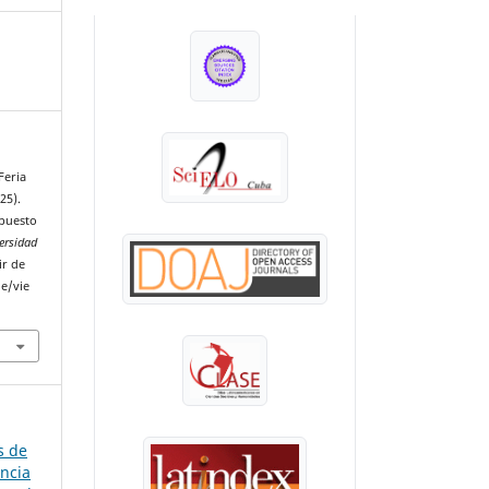
INDEXADA EN:
Feria
25).
mpuesto
ersidad
ir de
le/vie
s de
ancia