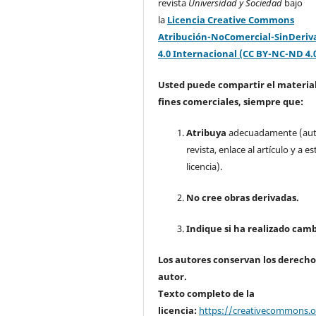
revista
Universidad y Sociedad
bajo
la
Licencia Creative Commons
Atribución-NoComercial-SinDeriv
4.0 Internacional (CC BY-NC-ND 4.
Usted puede compartir el material
fines comerciales, siempre que:
Atribuya
adecuadamente (aut
revista, enlace al artículo y a es
licencia).
No cree obras derivadas.
Indique si ha realizado camb
Los autores conservan los derecho
autor.
Texto completo de la
licencia:
https://creativecommons.or