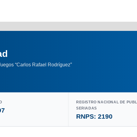
ad
nfuegos “Carlos Rafael Rodríguez”
O
REGISTRO NACIONAL DE PUB
SERIADAS
97
RNPS: 2190