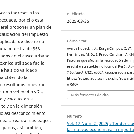
yores ingresos a los
Publicado
ecuada, por ello esta
2025-03-25
neral proponer un plan de
recaudación del impuesto
Cómo citar
 aplicada de diseño no
o una muestra de 368
Avalos Hubeck, J. A., Burga Campos, C. W., 
Hernández, M. D., & Prado-Canchari, A. (20
cados en el casco urbano
Factores que afectan la recaudación del i
écnica utilizada fue la
predial en un gobierno local del Perú.
Univ
e ha sido validado
Y Sociedad
,
17
(2), e5007. Recuperado a part
ha obtenido la
https://rus.ucf.edu.cu/index.php/rus/artic
Los resultados muestran
w/5007
e un nivel medio y 7%
Más formatos de cita
 y 2% alto, en la
lto y en la dimensión
do así desconocimiento
Número
n para realizar sus pagos,
Vol. 17 Núm. 2 (2025): Tendencia
os pagos, así también,
las nuevas economías: la import