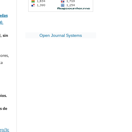
adas
0)
.
, sin
Open Journal Systems
ores,
ta
ios.
s de
g/lic