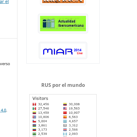
ar el
iverso
RUS por el mundo
 4.0
.