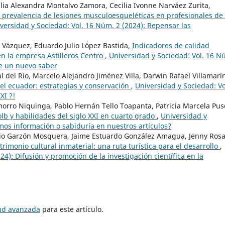
lia Alexandra Montalvo Zamora, Cecilia Ivonne Narváez Zurita,
 prevalencia de lesiones musculoesqueléticas en profesionales de 
versidad y Sociedad: Vol. 16 Núm. 2 (2024): Repensar las
 Vázquez, Eduardo Julio López Bastida,
Indicadores de calidad
en la empresa Astilleros Centro
,
Universidad y Sociedad: Vol. 16 N
de un nuevo saber
 del Río, Marcelo Alejandro Jiménez Villa, Darwin Rafael Villamarí
el ecuador: estrategias y conservación
,
Universidad y Sociedad: Vo
XI ?!
orro Niquinga, Pablo Hernán Tello Toapanta, Patricia Marcela Pu
olb y habilidades del siglo XXI en cuarto grado
,
Universidad y
imos información o sabiduría en nuestros artículos?
cio Garzón Mosquera, Jaime Estuardo González Amagua, Jenny Rosa
trimonio cultural inmaterial: una ruta turística para el desarrollo
,
4): Difusión y promoción de la investigación científica en la
tud avanzada
para este artículo.