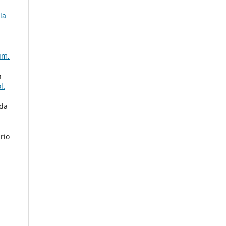
la
úm.
n
l.
sda
rio