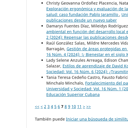
Christy Geovanna Ordoñez Placencia, Nata
Exploración ergonómica y evaluación de la
salud: caso fundación Pablo Jaramillo
,
Uni
publicaciones desde un nuevo saber
Damarys Fuentes Díaz, Mileidys Rodríguez
ambiental en función del desarrollo local 
2 (2024): Repensar las publicaciones des
Raúl González Salas, Mildre Mercedes Vidal
Barragán,
Gestión de áreas protegidas en 
16 Núm. 4 (2024): !¿ Bienestar en el siglo X
Lady Selene Anzules Arreaga, Edison Cham
Salazar,
Estilos de aprendizaje de David K
Sociedad: Vol. 16 Núm. 6 (2024): ¿Trasmit
Tania Teresa Cedeño Castro, Fausto Fabri
Minchalo Minchalo,
Fortalecimiento del pa
Universidad y Sociedad: Vol. 16 Núm. 1 (202
Educación Superior Cubana
<<
<
2
3
4
5
6
7
8
9
10
11
>
>>
También puede
Iniciar una búsqueda de simili