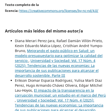
Texto completo de la
licencia:
https://creativecommons.org/licenses/by-nc-nd/4.0/
Artículos más leídos del mismo autor/a
Diana Merari Perez-Jara, Rafael Damián Villón-Prieto,
Kevin Eduardo Malca-López, Cristhian André Yumpo-
Bruno,
Mejorando el gasto público en Salud: un
modelo presupuestario para optimizar la calidad del
servicio
,
Universidad y Sociedad: Vol. 17 Núm. 4
(2025): Tendencias de las nuevas economías: La
importancia de sus publicaciones para alcanzar el
desarrollo sostenible. Parte III
Erikson Diomar Esparza Rodríguez, Yulisa Marli Diaz
Perez, Hugo Armando Chávez Olivera, Edgar Mitchel
Lau-Hoyos,
El impacto de la transparencia en la
corrupción municipal: un estudio en el marco del Perú
,
Universidad y Sociedad: Vol. 17 Núm. 4 (2025):
Tendencias de las nuevas economías: La importancia
de sus publicaciones para alcanzar el desarrollo