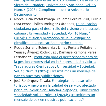
Participativa para el turismo comunitario de la región
Sierra del Ecuador
,
Universidad y Sociedad: Vol. 15
Núm. 4 (2023): Cumplimos nuestro Aniversario
Decimoquinto
Norca Lucía Portal Iznaga, Yailema Pereira Ruiz, Felicia
Lara Pérez, Lislien Rodrígez Cárdenas,
La educación
ciudadana para el desarrollo del civismo en la escuela
cubana
,
Universidad y Sociedad: Vol. 16 Núm. 1
(2024): Difusión y promoción de la investigación
científica en la Educación Superior Cubana
Roque Soriano Echevarría , Lliney Portela Peñalver ,
Yenisey Álvarez Rodríguez , Damaise Ramona Pérez
Fernández ,
Propuesta para el perfeccionamiento de
la gestión empresarial en la Empresa de Servicios a
Trabajadores Cienfuegos
,
Universidad y Sociedad:
Vol. 16 Núm. 3 (2024): ¿Trasmitimos un mensaje de
paz en nuestras publicaciones?
José Bohórquez Zavala,
Estrategias de desarrollo
turístico y mejora en la calidad de servicio afectado
por el tour-diario en Isabela-Galápagos
,
Universidad
y Sociedad: Vol. 16 Núm. 3 (2024): ¿Trasmitimos un
mensaje de paz en nuestras publicaciones?