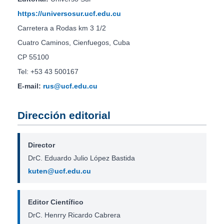
https://universosur.ucf.edu.cu
Carretera a Rodas km 3 1/2
Cuatro Caminos, Cienfuegos, Cuba
CP 55100
Tel: +53 43 500167
E-mail:
rus@ucf.edu.cu
Dirección editorial
Director
DrC. Eduardo Julio López Bastida
kuten@ucf.edu.cu
Editor Científico
DrC. Henrry Ricardo Cabrera