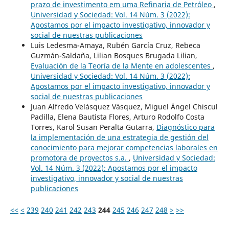
prazo de investimento em uma Refinaria de Petróleo
,
Universidad y Sociedad: Vol. 14 Núm. 3 (2022):
Apostamos por el impacto investigativo, innovador y
social de nuestras publicaciones
Luis Ledesma-Amaya, Rubén García Cruz, Rebeca
Guzmán-Saldaña, Lilian Bosques Brugada Lilian,
Evaluación de la Teoría de la Mente en adolescentes
,
Universidad y Sociedad: Vol. 14 Núm. 3 (2022):
Apostamos por el impacto investigativo, innovador y
social de nuestras publicaciones
Juan Alfredo Velásquez Vásquez, Miguel Ángel Chiscul
Padilla, Elena Bautista Flores, Arturo Rodolfo Costa
Torres, Karol Susan Peralta Gutarra,
Diagnóstico para
la implementación de una estrategia de gestión del
conocimiento para mejorar competencias laborales en
promotora de proyectos s.a.
,
Universidad y Sociedad:
Vol. 14 Núm. 3 (2022): Apostamos por el impacto
investigativo, innovador y social de nuestras
publicaciones
<<
<
239
240
241
242
243
244
245
246
247
248
>
>>