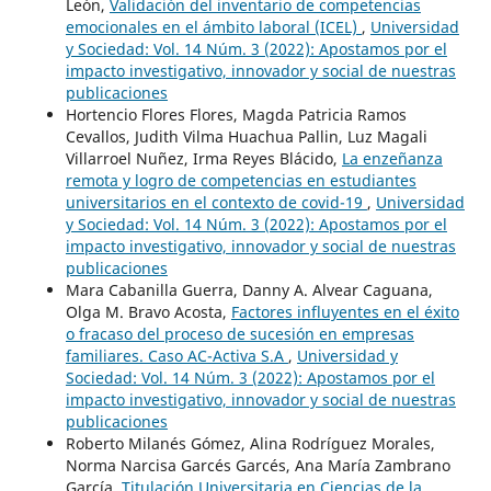
León,
Validación del inventario de competencias
emocionales en el ámbito laboral (ICEL)
,
Universidad
y Sociedad: Vol. 14 Núm. 3 (2022): Apostamos por el
impacto investigativo, innovador y social de nuestras
publicaciones
Hortencio Flores Flores, Magda Patricia Ramos
Cevallos, Judith Vilma Huachua Pallin, Luz Magali
Villarroel Nuñez, Irma Reyes Blácido,
La enzeñanza
remota y logro de competencias en estudiantes
universitarios en el contexto de covid-19
,
Universidad
y Sociedad: Vol. 14 Núm. 3 (2022): Apostamos por el
impacto investigativo, innovador y social de nuestras
publicaciones
Mara Cabanilla Guerra, Danny A. Alvear Caguana,
Olga M. Bravo Acosta,
Factores influyentes en el éxito
o fracaso del proceso de sucesión en empresas
familiares. Caso AC-Activa S.A
,
Universidad y
Sociedad: Vol. 14 Núm. 3 (2022): Apostamos por el
impacto investigativo, innovador y social de nuestras
publicaciones
Roberto Milanés Gómez, Alina Rodríguez Morales,
Norma Narcisa Garcés Garcés, Ana María Zambrano
García,
Titulación Universitaria en Ciencias de la