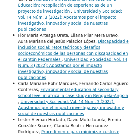
Educación: recopilación de experiencias de un
proyecto de investigación
,
Universidad y Sociedad:
Vol. 14 Núm. 3 (2022): Apostamos por el impacto
investigativo, innovador y social de nuestras
publicaciones
Flor María Arteaga Ureta, Eliana Pilar Mera Bravo,
Aura Mariana del Jesús Palacios López,
Discapacidad e
inclusión social: retos teóricos y desafíos
socioeconómicos de las personas con discapacidad en
el cantón Pedernales
,
Universidad y Sociedad: Vol. 14
Núm. 3 (2022): Apostamos por el impacto
investigativo, innovador y social de nuestras
publicaciones
Carla Mariane Rohr Marques, Fernando Carlos Agüero
Contreras,
Environmental education at secondary
school level in africa: a case study in Benguela-Angola
,
Universidad y Sociedad: Vol. 14 Núm. 3 (2022):
Apostamos por el impacto investigativo, innovador y
social de nuestras publicaciones
Lester Alemán Hurtado, David Muto Lubota, Erenio
González Suárez, Claudia Beatriz Hernández
Rodríguez,
Procedimento para minimizar custos e