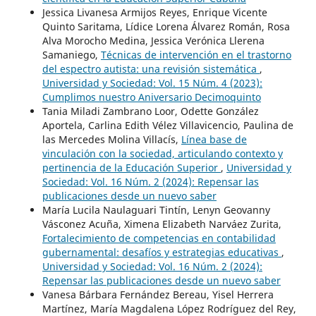
Jessica Livanesa Armijos Reyes, Enrique Vicente
Quinto Saritama, Lídice Lorena Álvarez Román, Rosa
Alva Morocho Medina, Jessica Verónica Llerena
Samaniego,
Técnicas de intervención en el trastorno
del espectro autista: una revisión sistemática
,
Universidad y Sociedad: Vol. 15 Núm. 4 (2023):
Cumplimos nuestro Aniversario Decimoquinto
Tania Miladi Zambrano Loor, Odette González
Aportela, Carlina Edith Vélez Villavicencio, Paulina de
las Mercedes Molina Villacís,
Línea base de
vinculación con la sociedad, articulando contexto y
pertinencia de la Educación Superior
,
Universidad y
Sociedad: Vol. 16 Núm. 2 (2024): Repensar las
publicaciones desde un nuevo saber
María Lucila Naulaguari Tintín, Lenyn Geovanny
Vásconez Acuña, Ximena Elizabeth Narváez Zurita,
Fortalecimiento de competencias en contabilidad
gubernamental: desafíos y estrategias educativas
,
Universidad y Sociedad: Vol. 16 Núm. 2 (2024):
Repensar las publicaciones desde un nuevo saber
Vanesa Bárbara Fernández Bereau, Yisel Herrera
Martínez, María Magdalena López Rodríguez del Rey,