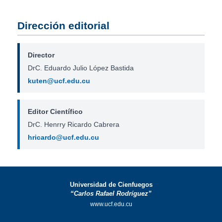
Dirección editorial
Director
DrC. Eduardo Julio López Bastida
kuten@ucf.edu.cu
Editor Científico
DrC. Henrry Ricardo Cabrera
hricardo@ucf.edu.cu
Universidad de Cienfuegos
“Carlos Rafael Rodríguez”
www.ucf.edu.cu