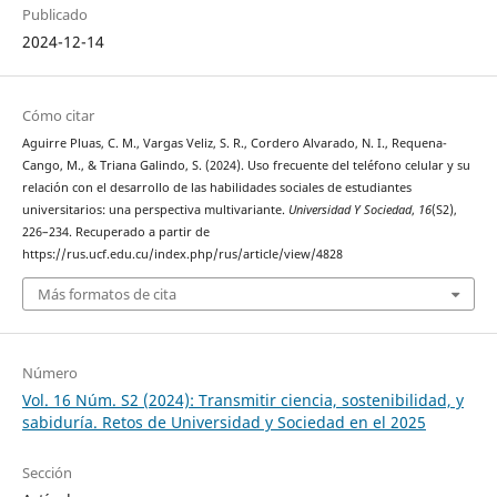
Publicado
2024-12-14
Cómo citar
Aguirre Pluas, C. M., Vargas Veliz, S. R., Cordero Alvarado, N. I., Requena-
Cango, M., & Triana Galindo, S. (2024). Uso frecuente del teléfono celular y su
relación con el desarrollo de las habilidades sociales de estudiantes
universitarios: una perspectiva multivariante.
Universidad Y Sociedad
,
16
(S2),
226–234. Recuperado a partir de
https://rus.ucf.edu.cu/index.php/rus/article/view/4828
Más formatos de cita
Número
Vol. 16 Núm. S2 (2024): Transmitir ciencia, sostenibilidad, y
sabiduría. Retos de Universidad y Sociedad en el 2025
Sección