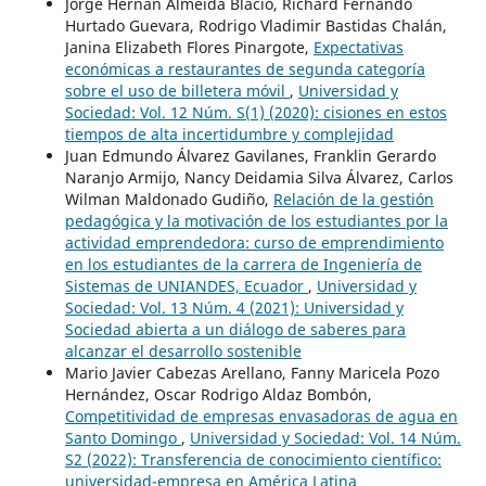
Jorge Hernán Almeida Blacio, Richard Fernando
Hurtado Guevara, Rodrigo Vladimir Bastidas Chalán,
Janina Elizabeth Flores Pinargote,
Expectativas
económicas a restaurantes de segunda categoría
sobre el uso de billetera móvil
,
Universidad y
Sociedad: Vol. 12 Núm. S(1) (2020): cisiones en estos
tiempos de alta incertidumbre y complejidad
Juan Edmundo Álvarez Gavilanes, Franklin Gerardo
Naranjo Armijo, Nancy Deidamia Silva Álvarez, Carlos
Wilman Maldonado Gudiño,
Relación de la gestión
pedagógica y la motivación de los estudiantes por la
actividad emprendedora: curso de emprendimiento
en los estudiantes de la carrera de Ingeniería de
Sistemas de UNIANDES, Ecuador
,
Universidad y
Sociedad: Vol. 13 Núm. 4 (2021): Universidad y
Sociedad abierta a un diálogo de saberes para
alcanzar el desarrollo sostenible
Mario Javier Cabezas Arellano, Fanny Maricela Pozo
Hernández, Oscar Rodrigo Aldaz Bombón,
Competitividad de empresas envasadoras de agua en
Santo Domingo
,
Universidad y Sociedad: Vol. 14 Núm.
S2 (2022): Transferencia de conocimiento científico:
universidad-empresa en América Latina