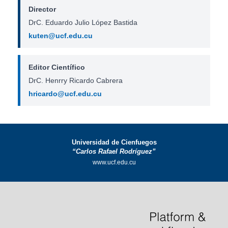
Director
DrC. Eduardo Julio López Bastida
kuten@ucf.edu.cu
Editor Científico
DrC. Henrry Ricardo Cabrera
hricardo@ucf.edu.cu
Universidad de Cienfuegos
“Carlos Rafael Rodríguez”
www.ucf.edu.cu