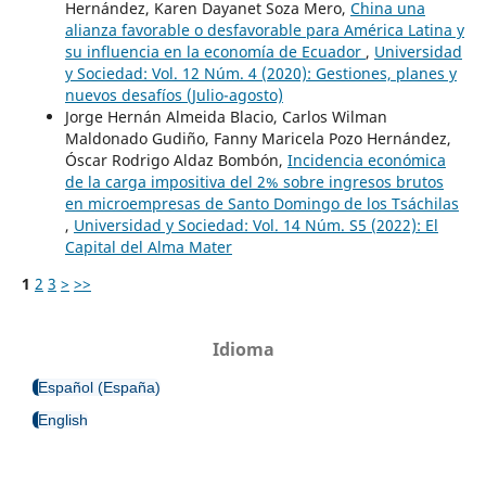
Hernández, Karen Dayanet Soza Mero,
China una
alianza favorable o desfavorable para América Latina y
su influencia en la economía de Ecuador
,
Universidad
y Sociedad: Vol. 12 Núm. 4 (2020): Gestiones, planes y
nuevos desafíos (Julio-agosto)
Jorge Hernán Almeida Blacio, Carlos Wilman
Maldonado Gudiño, Fanny Maricela Pozo Hernández,
Óscar Rodrigo Aldaz Bombón,
Incidencia económica
de la carga impositiva del 2% sobre ingresos brutos
en microempresas de Santo Domingo de los Tsáchilas
,
Universidad y Sociedad: Vol. 14 Núm. S5 (2022): El
Capital del Alma Mater
1
2
3
>
>>
Idioma
Español (España)
English