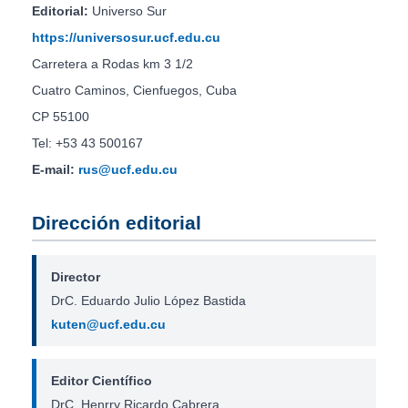
Editorial:
Universo Sur
https://universosur.ucf.edu.cu
Carretera a Rodas km 3 1/2
Cuatro Caminos, Cienfuegos, Cuba
CP 55100
Tel: +53 43 500167
E-mail:
rus@ucf.edu.cu
Dirección editorial
Director
DrC. Eduardo Julio López Bastida
kuten@ucf.edu.cu
Editor Científico
DrC. Henrry Ricardo Cabrera