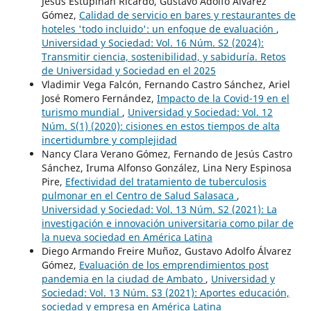
Jesús Estupiñán Ricardo, Gustavo Adolfo Álvarez
Gómez,
Calidad de servicio en bares y restaurantes de
hoteles 'todo incluido': un enfoque de evaluación
,
Universidad y Sociedad: Vol. 16 Núm. S2 (2024):
Transmitir ciencia, sostenibilidad, y sabiduría. Retos
de Universidad y Sociedad en el 2025
Vladimir Vega Falcón, Fernando Castro Sánchez, Ariel
José Romero Fernández,
Impacto de la Covid-19 en el
turismo mundial
,
Universidad y Sociedad: Vol. 12
Núm. S(1) (2020): cisiones en estos tiempos de alta
incertidumbre y complejidad
Nancy Clara Verano Gómez, Fernando de Jesús Castro
Sánchez, Iruma Alfonso González, Lina Nery Espinosa
Pire,
Efectividad del tratamiento de tuberculosis
pulmonar en el Centro de Salud Salasaca
,
Universidad y Sociedad: Vol. 13 Núm. S2 (2021): La
investigación e innovación universitaria como pilar de
la nueva sociedad en América Latina
Diego Armando Freire Muñoz, Gustavo Adolfo Álvarez
Gómez,
Evaluación de los emprendimientos post
pandemia en la ciudad de Ambato
,
Universidad y
Sociedad: Vol. 13 Núm. S3 (2021): Aportes educación,
sociedad y empresa en América Latina