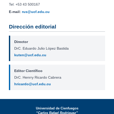
Tel: +53 43 500167
E-mail:
rus@ucf.edu.cu
Dirección editorial
Director
DrC. Eduardo Julio López Bastida
kuten@ucf.edu.cu
Editor Científico
DrC. Henrry Ricardo Cabrera
hricardo@ucf.edu.cu
Universidad de Cienfuegos
“Carlos Rafael Rodríguez”