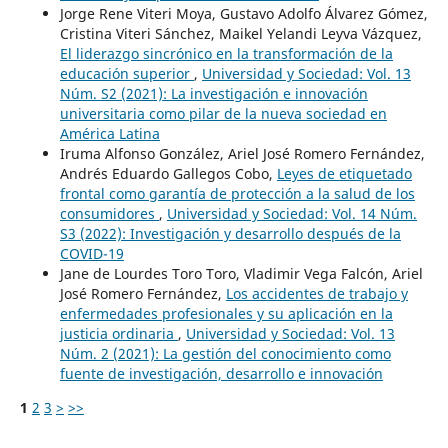
Jorge Rene Viteri Moya, Gustavo Adolfo Álvarez Gómez,
Cristina Viteri Sánchez, Maikel Yelandi Leyva Vázquez,
El liderazgo sincrónico en la transformación de la
educación superior
,
Universidad y Sociedad: Vol. 13
Núm. S2 (2021): La investigación e innovación
universitaria como pilar de la nueva sociedad en
América Latina
Iruma Alfonso González, Ariel José Romero Fernández,
Andrés Eduardo Gallegos Cobo,
Leyes de etiquetado
frontal como garantía de protección a la salud de los
consumidores
,
Universidad y Sociedad: Vol. 14 Núm.
S3 (2022): Investigación y desarrollo después de la
COVID-19
Jane de Lourdes Toro Toro, Vladimir Vega Falcón, Ariel
José Romero Fernández,
Los accidentes de trabajo y
enfermedades profesionales y su aplicación en la
justicia ordinaria
,
Universidad y Sociedad: Vol. 13
Núm. 2 (2021): La gestión del conocimiento como
fuente de investigación, desarrollo e innovación
1
2
3
>
>>