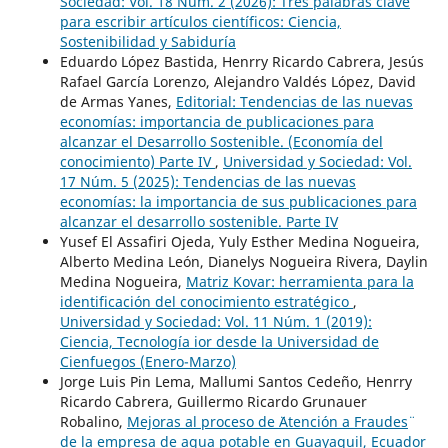
Sociedad: Vol. 18 Núm. 2 (2026): Tres palabras clave
para escribir artículos científicos: Ciencia,
Sostenibilidad y Sabiduría
Eduardo López Bastida, Henrry Ricardo Cabrera, Jesús
Rafael García Lorenzo, Alejandro Valdés López, David
de Armas Yanes,
Editorial: Tendencias de las nuevas
economías: importancia de publicaciones para
alcanzar el Desarrollo Sostenible. (Economía del
conocimiento) Parte IV
,
Universidad y Sociedad: Vol.
17 Núm. 5 (2025): Tendencias de las nuevas
economías: la importancia de sus publicaciones para
alcanzar el desarrollo sostenible. Parte IV
Yusef El Assafiri Ojeda, Yuly Esther Medina Nogueira,
Alberto Medina León, Dianelys Nogueira Rivera, Daylin
Medina Nogueira,
Matriz Kovar: herramienta para la
identificación del conocimiento estratégico
,
Universidad y Sociedad: Vol. 11 Núm. 1 (2019):
Ciencia, Tecnología ior desde la Universidad de
Cienfuegos (Enero-Marzo)
Jorge Luis Pin Lema, Mallumi Santos Cedeño, Henrry
Ricardo Cabrera, Guillermo Ricardo Grunauer
Robalino,
Mejoras al proceso de ¨Atención a Fraudes¨
de la empresa de agua potable en Guayaquil, Ecuador