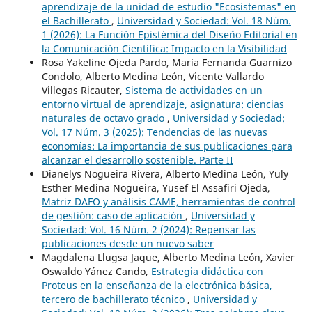
aprendizaje de la unidad de estudio "Ecosistemas" en
el Bachillerato
,
Universidad y Sociedad: Vol. 18 Núm.
1 (2026): La Función Epistémica del Diseño Editorial en
la Comunicación Científica: Impacto en la Visibilidad
Rosa Yakeline Ojeda Pardo, María Fernanda Guarnizo
Condolo, Alberto Medina León, Vicente Vallardo
Villegas Ricauter,
Sistema de actividades en un
entorno virtual de aprendizaje, asignatura: ciencias
naturales de octavo grado
,
Universidad y Sociedad:
Vol. 17 Núm. 3 (2025): Tendencias de las nuevas
economías: La importancia de sus publicaciones para
alcanzar el desarrollo sostenible. Parte II
Dianelys Nogueira Rivera, Alberto Medina León, Yuly
Esther Medina Nogueira, Yusef El Assafiri Ojeda,
Matriz DAFO y análisis CAME, herramientas de control
de gestión: caso de aplicación
,
Universidad y
Sociedad: Vol. 16 Núm. 2 (2024): Repensar las
publicaciones desde un nuevo saber
Magdalena Llugsa Jaque, Alberto Medina León, Xavier
Oswaldo Yánez Cando,
Estrategia didáctica con
Proteus en la enseñanza de la electrónica básica,
tercero de bachillerato técnico
,
Universidad y