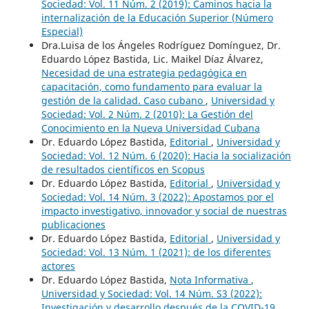
Sociedad: Vol. 11 Núm. 2 (2019): Caminos hacia la
internalización de la Educación Superior (Número
Especial)
Dra.Luisa de los Ángeles Rodríguez Domínguez, Dr.
Eduardo López Bastida, Lic. Maikel Díaz Álvarez,
Necesidad de una estrategia pedagógica en
capacitación, como fundamento para evaluar la
gestión de la calidad. Caso cubano
,
Universidad y
Sociedad: Vol. 2 Núm. 2 (2010): La Gestión del
Conocimiento en la Nueva Universidad Cubana
Dr. Eduardo López Bastida,
Editorial
,
Universidad y
Sociedad: Vol. 12 Núm. 6 (2020): Hacia la socialización
de resultados científicos en Scopus
Dr. Eduardo López Bastida,
Editorial
,
Universidad y
Sociedad: Vol. 14 Núm. 3 (2022): Apostamos por el
impacto investigativo, innovador y social de nuestras
publicaciones
Dr. Eduardo López Bastida,
Editorial
,
Universidad y
Sociedad: Vol. 13 Núm. 1 (2021): de los diferentes
actores
Dr. Eduardo López Bastida,
Nota Informativa
,
Universidad y Sociedad: Vol. 14 Núm. S3 (2022):
Investigación y desarrollo después de la COVID-19