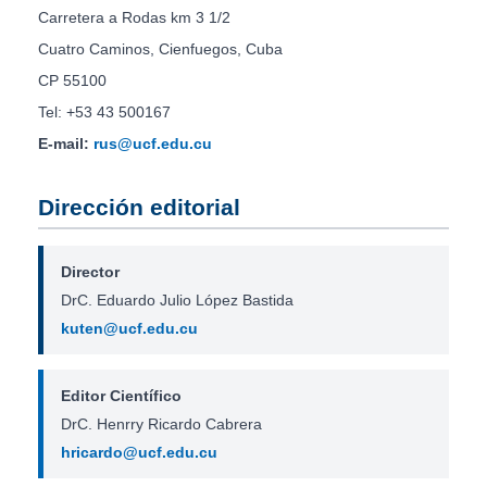
Carretera a Rodas km 3 1/2
Cuatro Caminos, Cienfuegos, Cuba
CP 55100
Tel: +53 43 500167
E-mail:
rus@ucf.edu.cu
Dirección editorial
Director
DrC. Eduardo Julio López Bastida
kuten@ucf.edu.cu
Editor Científico
DrC. Henrry Ricardo Cabrera
hricardo@ucf.edu.cu