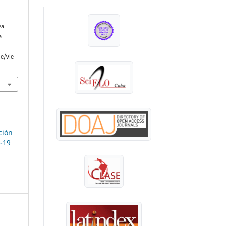
INDEXADA EN:
va.
a
le/vie
ción
D-19