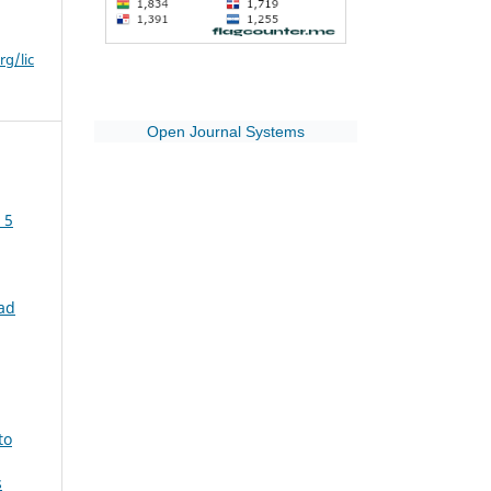
g/lic
Open Journal Systems
 5
ad
to
s