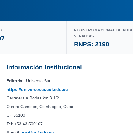
O
REGISTRO NACIONAL DE PUB
SERIADAS
97
RNPS: 2190
Información institucional
Editorial:
Universo Sur
https://universosur.ucf.edu.cu
Carretera a Rodas km 3 1/2
Cuatro Caminos, Cienfuegos, Cuba
CP 55100
Tel: +53 43 500167
E-mail:
rus@ucf.edu.cu