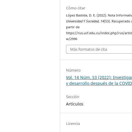
Cómo citar
López Bastida, D. E. (2022). Nota Informati
Universidad Y Sociedad
,
14
(S3). Recuperado 
partir de
https://rus.ucf.edu.cu/index.php/rus/artic
w/2996
Más formatos de cita
Número
Vol. 14 Núm. S3 (2022): Investiga
y desarrollo después de la COVI
Sección
Artículos
Licencia