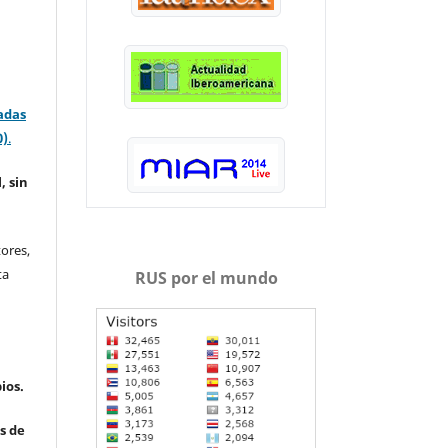
adas
0)
.
, sin
ores,
ta
RUS por el mundo
ios.
s de