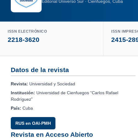
Editorial Universo Sur · Cienfuegos, Cuba
ISSN ELECTRÓNICO
ISSN IMPRES
2218-3620
2415-28
Datos de la revista
Revista:
Universidad y Sociedad
Institución:
Universidad de Cienfuegos “Carlos Rafael
Rodríguez”
País:
Cuba
RUS en OAI-PMH
Revista en Acceso Abierto