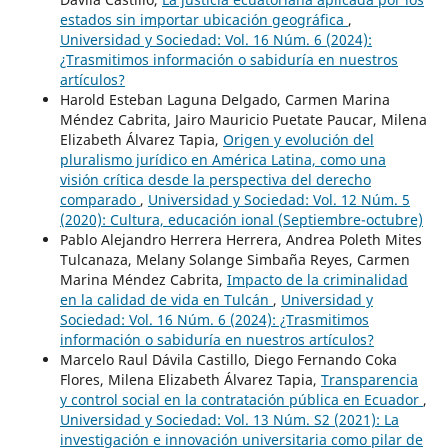
estados sin importar ubicación geográfica
,
Universidad y Sociedad: Vol. 16 Núm. 6 (2024):
¿Trasmitimos información o sabiduría en nuestros
artículos?
Harold Esteban Laguna Delgado, Carmen Marina
Méndez Cabrita, Jairo Mauricio Puetate Paucar, Milena
Elizabeth Álvarez Tapia,
Origen y evolución del
pluralismo jurídico en América Latina, como una
visión crítica desde la perspectiva del derecho
comparado
,
Universidad y Sociedad: Vol. 12 Núm. 5
(2020): Cultura, educación ional (Septiembre-octubre)
Pablo Alejandro Herrera Herrera, Andrea Poleth Mites
Tulcanaza, Melany Solange Simbaña Reyes, Carmen
Marina Méndez Cabrita,
Impacto de la criminalidad
en la calidad de vida en Tulcán
,
Universidad y
Sociedad: Vol. 16 Núm. 6 (2024): ¿Trasmitimos
información o sabiduría en nuestros artículos?
Marcelo Raul Dávila Castillo, Diego Fernando Coka
Flores, Milena Elizabeth Álvarez Tapia,
Transparencia
y control social en la contratación pública en Ecuador
,
Universidad y Sociedad: Vol. 13 Núm. S2 (2021): La
investigación e innovación universitaria como pilar de