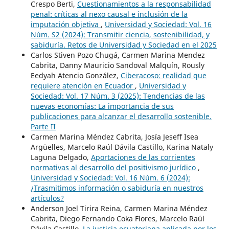
Crespo Berti,
Cuestionamientos a la responsabilidad
penal: críticas al nexo causal e inclusión de la
imputación objetiva
,
Universidad y Sociedad: Vol. 16
Núm. S2 (2024): Transmitir ciencia, sostenibilidad, y
sabiduría. Retos de Universidad y Sociedad en el 2025
Carlos Stiven Pozo Chugá, Carmen Marina Mendez
Cabrita, Danny Mauricio Sandoval Malquín, Rously
Eedyah Atencio González,
Ciberacoso: realidad que
requiere atención en Ecuador
,
Universidad y
Sociedad: Vol. 17 Núm. 3 (2025): Tendencias de las
nuevas economías: La importancia de sus
publicaciones para alcanzar el desarrollo sostenible.
Parte II
Carmen Marina Méndez Cabrita, Josía Jeseff Isea
Argüelles, Marcelo Raúl Dávila Castillo, Karina Nataly
Laguna Delgado,
Aportaciones de las corrientes
normativas al desarrollo del positivismo jurídico
,
Universidad y Sociedad: Vol. 16 Núm. 6 (2024):
¿Trasmitimos información o sabiduría en nuestros
artículos?
Anderson Joel Tirira Reina, Carmen Marina Méndez
Cabrita, Diego Fernando Coka Flores, Marcelo Raúl
Dávila Castillo,
La justicia ecuatoriana aplicada por los