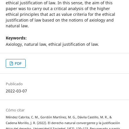
ethical justification of law. In this sense, the aim of this
paper was to carry out a critical analysis of the higher
ethical principles that act as value criteria for the ethical
justification of law based on the notions of axiology and
natural law.
Keywords:
Axiology, natural law, ethical justification of law.
PDF
Publicado
2022-03-07
Cómo citar
Méndez Cabrita, C. M., Gordón Martínez, M. G., Dávila Castillo, M. R., &
Cadena Morillo, J. R. (2022). El derecho natural convergente y la justificación
ética del derecho.
Universidad Y Sociedad
,
14
(2), 120–123. Recuperado a partir