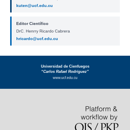
kuten@ucf.edu.cu
Editor Científico
DrC. Henrry Ricardo Cabrera
hricardo@ucf.edu.cu
Universidad de Cienfuegos
“Carlos Rafael Rodríguez”
www.ucf.edu.cu