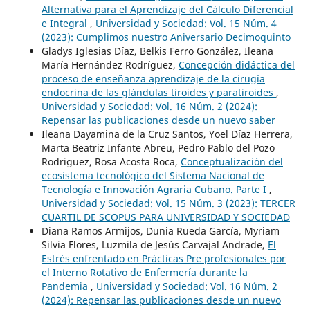
Alternativa para el Aprendizaje del Cálculo Diferencial
e Integral
,
Universidad y Sociedad: Vol. 15 Núm. 4
(2023): Cumplimos nuestro Aniversario Decimoquinto
Gladys Iglesias Díaz, Belkis Ferro González, Ileana
María Hernández Rodríguez,
Concepción didáctica del
proceso de enseñanza aprendizaje de la cirugía
endocrina de las glándulas tiroides y paratiroides
,
Universidad y Sociedad: Vol. 16 Núm. 2 (2024):
Repensar las publicaciones desde un nuevo saber
Ileana Dayamina de la Cruz Santos, Yoel Díaz Herrera,
Marta Beatriz Infante Abreu, Pedro Pablo del Pozo
Rodriguez, Rosa Acosta Roca,
Conceptualización del
ecosistema tecnológico del Sistema Nacional de
Tecnología e Innovación Agraria Cubano. Parte I
,
Universidad y Sociedad: Vol. 15 Núm. 3 (2023): TERCER
CUARTIL DE SCOPUS PARA UNIVERSIDAD Y SOCIEDAD
Diana Ramos Armijos, Dunia Rueda García, Myriam
Silvia Flores, Luzmila de Jesús Carvajal Andrade,
El
Estrés enfrentado en Prácticas Pre profesionales por
el Interno Rotativo de Enfermería durante la
Pandemia
,
Universidad y Sociedad: Vol. 16 Núm. 2
(2024): Repensar las publicaciones desde un nuevo