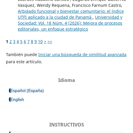
Vasquez, Wendy Requena, Francisco Farnum Castro,
Arbolado funcional y bienestar comunitario: el índice
UTFI aplicado a la ciudad de Panamá
,
Universidad y
Sociedad: Vol. 18 Núm. 4 (2026): Mejora de procesos
editoriales, un enfoque estratégico
1
2
3
4
5
6
7
8
9
10
>
>>
También puede
Iniciar una búsqueda de similitud avanzada
para este artículo.
Idioma
Español (España)
English
INSTRUCTIVOS