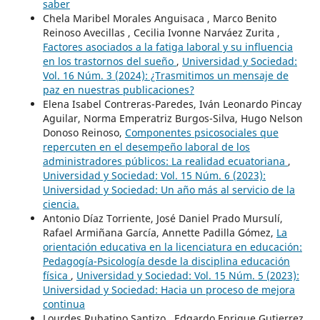
saber
Chela Maribel Morales Anguisaca , Marco Benito
Reinoso Avecillas , Cecilia Ivonne Narváez Zurita ,
Factores asociados a la fatiga laboral y su influencia
en los trastornos del sueño
,
Universidad y Sociedad:
Vol. 16 Núm. 3 (2024): ¿Trasmitimos un mensaje de
paz en nuestras publicaciones?
Elena Isabel Contreras-Paredes, Iván Leonardo Pincay
Aguilar, Norma Emperatriz Burgos-Silva, Hugo Nelson
Donoso Reinoso,
Componentes psicosociales que
repercuten en el desempeño laboral de los
administradores públicos: La realidad ecuatoriana
,
Universidad y Sociedad: Vol. 15 Núm. 6 (2023):
Universidad y Sociedad: Un año más al servicio de la
ciencia.
Antonio Díaz Torriente, José Daniel Prado Mursulí,
Rafael Armiñana García, Annette Padilla Gómez,
La
orientación educativa en la licenciatura en educación:
Pedagogía-Psicología desde la disciplina educación
física
,
Universidad y Sociedad: Vol. 15 Núm. 5 (2023):
Universidad y Sociedad: Hacia un proceso de mejora
continua
Lourdes Rubatino Santizo , Edgardo Enrique Gutierrez