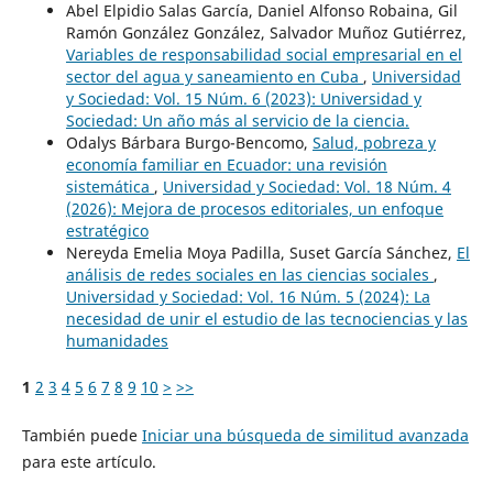
Abel Elpidio Salas García, Daniel Alfonso Robaina, Gil
Ramón González González, Salvador Muñoz Gutiérrez,
Variables de responsabilidad social empresarial en el
sector del agua y saneamiento en Cuba
,
Universidad
y Sociedad: Vol. 15 Núm. 6 (2023): Universidad y
Sociedad: Un año más al servicio de la ciencia.
Odalys Bárbara Burgo-Bencomo,
Salud, pobreza y
economía familiar en Ecuador: una revisión
sistemática
,
Universidad y Sociedad: Vol. 18 Núm. 4
(2026): Mejora de procesos editoriales, un enfoque
estratégico
Nereyda Emelia Moya Padilla, Suset García Sánchez,
El
análisis de redes sociales en las ciencias sociales
,
Universidad y Sociedad: Vol. 16 Núm. 5 (2024): La
necesidad de unir el estudio de las tecnociencias y las
humanidades
1
2
3
4
5
6
7
8
9
10
>
>>
También puede
Iniciar una búsqueda de similitud avanzada
para este artículo.