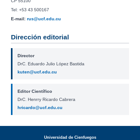
CP 55100
Tel: +53 43 500167
E-mail:
rus@ucf.edu.cu
Dirección editorial
Director
DrC. Eduardo Julio López Bastida
kuten@ucf.edu.cu
Editor Científico
DrC. Henrry Ricardo Cabrera
hricardo@ucf.edu.cu
Universidad de Cienfuegos