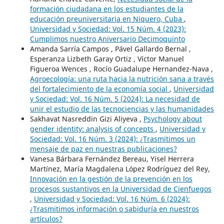
formación ciudadana en los estudiantes de la
educación preuniversitaria en Niquero, Cuba
,
Universidad y Sociedad: Vol. 15 Núm. 4 (2023):
Cumplimos nuestro Aniversario Decimoquinto
Amanda Sarría Campos , Pável Gallardo Bernal ,
Esperanza Lizbeth Garay Ortiz , Víctor Manuel
Figueroa Wences , Rocío Guadalupe Hernandez-Nava ,
Agroecología: una ruta hacia la nutrición sana a través
del fortalecimiento de la economía social
,
Universidad
y Sociedad: Vol. 16 Núm. 5 (2024): La necesidad de
unir el estudio de las tecnociencias y las humanidades
Sakhavat Nasreddin Gizi Aliyeva ,
Psychology about
gender identity: analysis of concepts
,
Universidad y
Sociedad: Vol. 16 Núm. 3 (2024): ¿Trasmitimos un
mensaje de paz en nuestras publicaciones?
Vanesa Bárbara Fernández Bereau, Yisel Herrera
Martínez, María Magdalena López Rodríguez del Rey,
Innovación en la gestión de la prevención en los
procesos sustantivos en la Universidad de Cienfuegos
,
Universidad y Sociedad: Vol. 16 Núm. 6 (2024):
¿Trasmitimos información o sabiduría en nuestros
artículos?