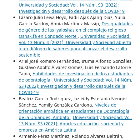
Universidad y Sociedad: Vol. 14 Núm. S3 (2022):
Investigación y desarrollo después de la COVID-19
Lázaro Julio Leiva Hoyo, Fadil Ajak Ajang Díaz, Yulia
García Sarduy, Annia Martínez Massip,
Desigualdades
de género de las iyaloshas en el complejo religioso
Osha-Ifá en Condado Norte
,
Universidad y Sociedad:
Vol. 13 Núm. 4 (2021): Universidad y Sociedad abierta
a un diálogo de saberes para alcanzar el desarrollo
sostenible
Ariel José Romero Fernández, Iruma Alfonso González,
Gustavo Adolfo Álvarez Gómez, Luis Fernando Latorre
Tapia,
Habilidades de investigación de los estudiantes
de odontología
,
Universidad y Sociedad: Vol. 14 Núm.
S3 (2022): Investigación y desarrollo después de la
COVID-19
Beatriz García Rodríguez, Jazleidy Estefanía Nenger
Sánchez, Yamily González Cardona,
Niveles de
orientación empática en estudiantes de Odontología
de la Uniandes, Ambato
,
Universidad y Sociedad: Vol.
13 Núm. S3 (2021): Aportes educación, sociedad y
empresa en América Latina
Armenio Pérez Martínez, Rolando Álvarez Beltrán,