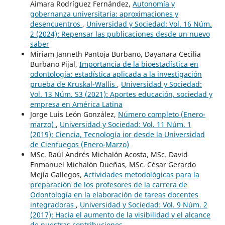
Aimara Rodríguez Fernández,
Autonomía y
gobernanza universitaria: aproximaciones y
desencuentros
,
Universidad y Sociedad: Vol. 16 Núm.
2 (2024): Repensar las publicaciones desde un nuevo
saber
Miriam Janneth Pantoja Burbano, Dayanara Cecilia
Burbano Pijal,
Importancia de la bioestadística en
odontología: estadística aplicada a la investigación
prueba de Kruskal-Wallis
,
Universidad y Sociedad:
Vol. 13 Núm. S3 (2021): Aportes educación, sociedad y
empresa en América Latina
Jorge Luis León González,
Número completo (Enero-
marzo)
,
Universidad y Sociedad: Vol. 11 Núm. 1
(2019): Ciencia, Tecnología ior desde la Universidad
de Cienfuegos (Enero-Marzo)
MSc. Raúl Andrés Michalón Acosta, MSc. David
Enmanuel Michalón Dueñas, MSc. César Gerardo
Mejía Gallegos,
Actividades metodológicas para la
preparación de los profesores de la carrera de
Odontología en la elaboración de tareas docentes
integradoras
,
Universidad y Sociedad: Vol. 9 Núm. 2
(2017): Hacia el aumento de la visibilidad y el alcance
de nuestras contribuciones