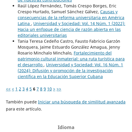
Raúl López Fernández, Tomás Crespo Borges, Eric
Crespo Hurtado, Samuel Sánchez Gálvez,
Causas y
consecuencias de la reforma universitaria en América
Latina
,
Universidad y Sociedad: Vol. 14 Núm. 1 (2022):
Hacia un enfoque de ciencia de razón abierta en las
editoriales universitarias
Tania Teresa Cedeño Castro, Fausto Fabricio Garzón
Mosquera, Jaime Estuardo González Amagua, Jenny
Rosario Minchalo Minchalo,
Fortalecimiento del
patrimonio cultural inmaterial: una ruta turística para
el desarrollo
,
Universidad y Sociedad: Vol. 16 Núm. 1
(2024): Difusión y promoción de la investigación
científica en la Educación Superior Cubana
<<
<
1
2
3
4
5
6
7
8
9
10
>
>>
También puede
Iniciar una búsqueda de similitud avanzada
para este artículo.
Idioma