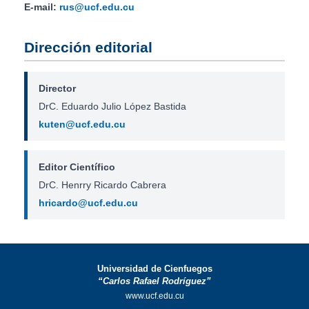
E-mail:
rus@ucf.edu.cu
Dirección editorial
Director
DrC. Eduardo Julio López Bastida
kuten@ucf.edu.cu
Editor Científico
DrC. Henrry Ricardo Cabrera
hricardo@ucf.edu.cu
Universidad de Cienfuegos
“Carlos Rafael Rodríguez”
www.ucf.edu.cu