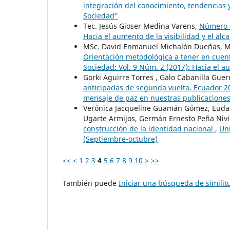
integración del conocimiento, tendencias 
Sociedad"
Tec. Jesús Gioser Medina Varens,
Número o
Hacia el aumento de la visibilidad y el al
MSc. David Enmanuel Michalón Dueñas, MS
Orientación metodológica a tener en cuent
Sociedad: Vol. 9 Núm. 2 (2017): Hacia el a
Gorki Aguirre Torres , Galo Cabanilla Guer
anticipadas de segunda vuelta, Ecuador 
mensaje de paz en nuestras publicacione
Verónica Jacqueline Guamán Gómez, Eudald
Ugarte Armijos, Germán Ernesto Peña Nivi
construcción de la identidad nacional
,
Uni
(Septiembre-octubre)
<<
<
1
2
3
4
5
6
7
8
9
10
>
>>
También puede
Iniciar una búsqueda de simili