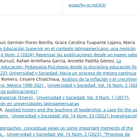
enses/by-nc-nd/4.0/
uis Germán Flores Bonilla, Grace Carolina Tuapante Lojano, María
 y Educación Superior en el contexto latinoamericano: una revisión
 16 Núm. 2 (2024): Repensar las publicaciones desde un nuevo sab
 Mursulí, Rafael Armiñana García, Annette Padilla Gómez,
La
n educación: Pedagogía-Psicología desde la disciplina educación fí
023): Universidad y Sociedad: Hacia un proceso de mejora continua
a Romero, Cesaire Chiatchoua,
Análisis de la inflación y el crecimie
ng. México 1990-2021
,
Universidad y Sociedad: Vol. 16 Núm. 3 (202
ras publicaciones?
special (Enero)
,
Universidad y Sociedad: Vol. 9 Núm. 1 (2017):
ación en universidades latinoamericanas
th,
Applied history and the teaching of leadership: a case for the us
grams
,
Universidad y Sociedad: Vol. 14 Núm. S3 (2022): Investigació
pproaches, conceptual views on some important moments of the
es.
,
Universidad y Sociedad: Vol. 15 Núm. 2 (2023): "Procesos de