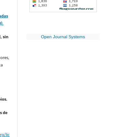
adas
0)
.
, sin
Open Journal Systems
ores,
ta
ios.
s de
g/lic