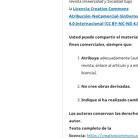
revista
Universidad y Sociedad
bajo
la
Licencia Creative Commons
Atribución-NoComercial-SinDeriv
4.0 Internacional (CC BY-NC-ND 4.
Usted puede compartir el material
fines comerciales, siempre que:
Atribuya
adecuadamente (aut
revista, enlace al artículo y a es
licencia).
No cree obras derivadas.
Indique si ha realizado camb
Los autores conservan los derecho
autor.
Texto completo de la
licencia:
https://creativecommons.or