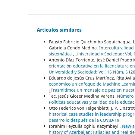
Artículos similares
Fausto Fabricio Quichimbo Saquichagua, L
Gabriela Condo Medina,
Interculturalidad
sistemática
,
Universidad y Sociedad: Vol.
Antonio Díaz Torriente, José Daniel Prado
orientación educativa en la licenciatura e
Universidad y Sociedad: Vol. 15 Núm. 5 (2
Eduardo de Jesús Cruz Martínez, Rita Ávil
económico un enfoque de Machine Learni
¿Trasmitimos un mensaje de paz en nuest
Tec. Jesús Gioser Medina Varens,
Número e
Políticas educativas y calidad de la educ
Otto Federico von Feigenblatt, J. P. Linstro
historical case studies in leadership pro
desarrollo después de la COVID-19
Ibrahim Feyzulla oghlu Kazymbeyli,
New a
history of Azerbaijan: Fallacies and realiti