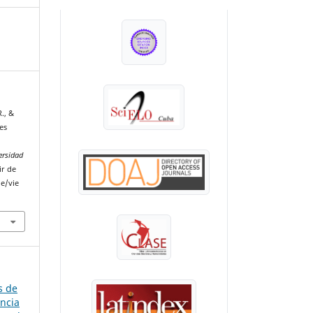
INDEXADA EN:
R., &
es
ersidad
ir de
le/vie
s de
ancia