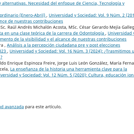
y alternativas. Necesidad del enfoque de Ciencia, Tecnología y
rdinario (Enero-Abril)
,
Universidad y Sociedad: Vol. 9 Núm. 2 (201
cance de nuestras contribuciones
c. Raúl Andrés Michalón Acosta, MSc. César Gerardo Mejía Galleg
a en una clase teórica de la carrera de Odontología
,
Universidad 
umento de la visibilidad y el alcance de nuestras contribuciones
ra ,
Análisis a la percepción ciudadana pre y post elecciones
2023
,
Universidad y Sociedad: Vol. 16 Núm. 3 (2024): ¿Trasmitimos 
s?
o Enrique Espinoza Freire, Jorge Luis León González, María Fern
cela,
La enseñanza de la historia una herramienta clave para la
versidad y Sociedad: Vol. 12 Núm. 5 (2020): Cultura, educación ion
tud avanzada
para este artículo.