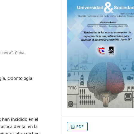
Luanca”. Cuba.
ogía, Odontología
s han incidido en el
ráctica dental en la
PDF
miento sobre dichos