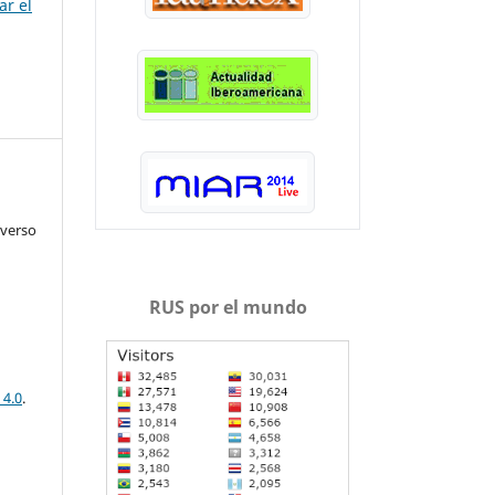
ar el
iverso
RUS por el mundo
 4.0
.