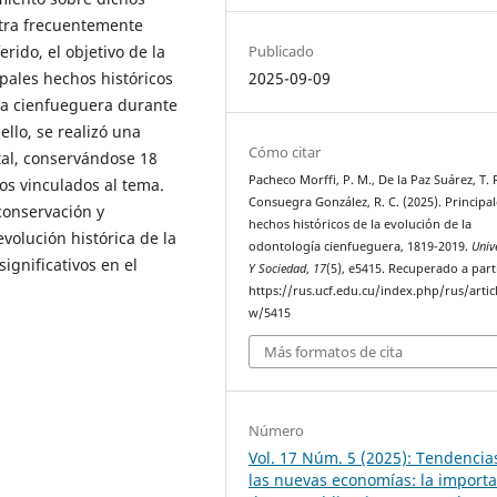
ntra frecuentemente
Publicado
rido, el objetivo de la
2025-09-09
pales hechos históricos
gía cienfueguera durante
llo, se realizó una
Cómo citar
tal, conservándose 18
Pacheco Morffi, P. M., De la Paz Suárez, T. 
ros vinculados al tema.
Consuegra González, R. C. (2025). Principal
conservación y
hechos históricos de la evolución de la
volución histórica de la
odontología cienfueguera, 1819-2019.
Univ
ignificativos en el
Y Sociedad
,
17
(5), e5415. Recuperado a part
https://rus.ucf.edu.cu/index.php/rus/artic
w/5415
Más formatos de cita
Número
Vol. 17 Núm. 5 (2025): Tendencia
las nuevas economías: la import