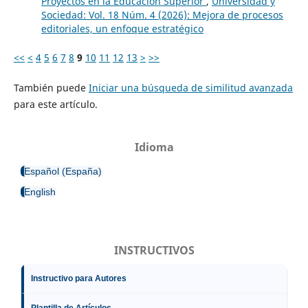
Proyectos en la Educación Superior
,
Universidad y
Sociedad: Vol. 18 Núm. 4 (2026): Mejora de procesos
editoriales, un enfoque estratégico
<<
<
4
5
6
7
8
9
10
11
12
13
>
>>
También puede
Iniciar una búsqueda de similitud avanzada
para este artículo.
Idioma
Español (España)
English
INSTRUCTIVOS
Instructivo para Autores
Plantilla de Artículos