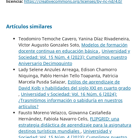
licencia:
https://creativecommons.org/licenses/by-nc-nd/4.0/
Artículos similares
Teodomiro Temoche Cavero, Yanina Díaz Rivadeneira,
Víctor Augusto Gonzales Soto,
Modelos de formación
docente continua en educación básica
,
Universidad y
Sociedad: Vol. 15 Núm. 4 (2023): Cumplimos nuestro
Aniversario Decimoquinto
Lady Selene Anzules Arreaga, Edison Chamorro
Niquinga, Pablo Hernán Tello Toapanta, Patricia
Marcela Pusda Salazar,
Estilos de aprendizaje de
David Kolb y habilidades del siglo XXI en cuarto grado
,
Universidad y Sociedad: Vol. 16 Núm. 6 (2024):
¿Trasmitimos información o sabiduría en nuestros
artículos?
Fausto Moreno Velazco, Giovanna Castañeda
Hernández, Fabiola Navarro Celis,
FLIPGRID: una
estrategia didáctica de aprendizaje para la asignatura
destinos turísticos mundiales
,
Universidad y
Sociedad: Vol. 15 Núm. 4 (2023): Cumplimos nuestro