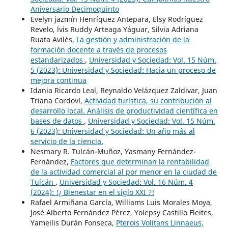
Aniversario Decimoquinto
Evelyn jazmín Henríquez Antepara, Elsy Rodríguez
Revelo, lvis Ruddy Arteaga Yáguar, Silvia Adriana
Ruata Avilés,
La gestión y administración de la
formación docente a través de procesos
estandarizados
,
Universidad y Sociedad: Vol. 15 Núm.
5 (2023): Universidad y Sociedad: Hacia un proceso de
mejora continua
Idania Ricardo Leal, Reynaldo Velázquez Zaldivar, Juan
Triana Cordoví,
Actividad turística, su contribución al
desarrollo local. Análisis de productividad científica en
bases de datos
,
Universidad y Sociedad: Vol. 15 Núm.
6 (2023): Universidad y Sociedad: Un año más al
servicio de la ciencia.
Nesmary R. Tulcán-Muñoz, Yasmany Fernández-
Fernández,
Factores que determinan la rentabilidad
de la actividad comercial al por menor en la ciudad de
Tulcán
,
Universidad y Sociedad: Vol. 16 Núm. 4
(2024): !¿ Bienestar en el siglo XXI ?!
Rafael Armiñana García, Williams Luis Morales Moya,
José Alberto Fernández Pérez, Yolepsy Castillo Fleites,
Yameilis Durán Fonseca,
Pterois Volitans Linnaeus,