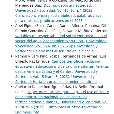
Mora, Vivian Bárbara González Curbelo, Jorge Luis
Menéndez Díaz,
Doping, deporte y sociedad.
,
Universidad y Sociedad: Vol. 15 Núm. 1 (2023):
Ciencia,conciencia y sostenibilidad: palabras clave
para nuestras publicaciones en el 2023
Abel Elpidio Salas García, Daniel Alfonso Robaina, Gil
Ramón González González, Salvador Muñoz Gutiérrez,
Variables de responsabilidad social empresarial en el
sector del agua y saneamiento en Cuba
,
Universidad
y Sociedad: Vol. 15 Núm. 6 (2023): Universidad y
Sociedad: Un año más al servicio de la ciencia.
Ramon Rivero Pino, Yosbel Hernández de Armas, Luis
Ernesto Paz Enrique,
Campos científicos inclusión
educativa y educación inclusiva universitarias: Análisis
desde América Latina y el Caribe
,
Universidad y
Sociedad: Vol. 15 Núm. 5 (2023): Universidad y
Sociedad: Hacia un proceso de mejora continua
Abelardo Daniel Rodríguez Arias, Liz Belkis Rosabal
Ponce,
Aspectos esenciales para lograr el uso eficiente
del combustible nacional, en las centrales
termoeléctricas cubanas
,
Universidad y Sociedad: Vol.
15 Núm. 4 (2023): Cumplimos nuestro Aniversario
Decimoquinto