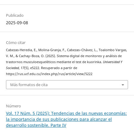
Publicado
2025-09-08
Cómo citar
Cabezas-Heredia, E., Molina-Granja, F., Cabezas–Chávez, L., Toalombo Vargas,
V. M., & Cachay–Boza, O. (2025). Sistema digital de monitoreo y análisis de
trastornos musculoesqueléticos mediante el test de kuorinka.
Universidad Y
Sociedad
,
17
(5), e5222. Recuperado a partir de
https://rus.ucf.edu.cu/index.php/rus/article/view/5222
Más formatos de cita
Número
Vol. 17 Núm. 5 (2025): Tendencias de las nuevas economías:
la importancia de sus publicaciones para alcanzar el
desarrollo sostenible. Parte IV