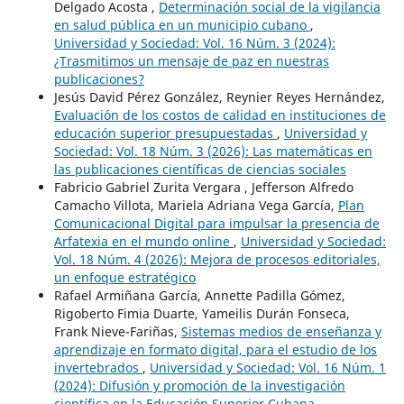
Delgado Acosta ,
Determinación social de la vigilancia
en salud pública en un municipio cubano
,
Universidad y Sociedad: Vol. 16 Núm. 3 (2024):
¿Trasmitimos un mensaje de paz en nuestras
publicaciones?
Jesús David Pérez González, Reynier Reyes Hernández,
Evaluación de los costos de calidad en instituciones de
educación superior presupuestadas
,
Universidad y
Sociedad: Vol. 18 Núm. 3 (2026): Las matemáticas en
las publicaciones científicas de ciencias sociales
Fabricio Gabriel Zurita Vergara , Jefferson Alfredo
Camacho Villota, Mariela Adriana Vega García,
Plan
Comunicacional Digital para impulsar la presencia de
Arfatexia en el mundo online
,
Universidad y Sociedad:
Vol. 18 Núm. 4 (2026): Mejora de procesos editoriales,
un enfoque estratégico
Rafael Armiñana García, Annette Padilla Gómez,
Rigoberto Fimia Duarte, Yameilis Durán Fonseca,
Frank Nieve-Fariñas,
Sistemas medios de enseñanza y
aprendizaje en formato digital, para el estudio de los
invertebrados
,
Universidad y Sociedad: Vol. 16 Núm. 1
(2024): Difusión y promoción de la investigación
científica en la Educación Superior Cubana