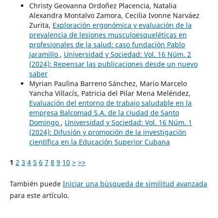
Christy Geovanna Ordoñez Placencia, Natalia
Alexandra Montalvo Zamora, Cecilia Ivonne Narváez
Zurita,
Exploración ergonómica y evaluación de la
prevalencia de lesiones musculoesqueléticas en
profesionales de la salud: caso fundación Pablo
Jaramillo
,
Universidad y Sociedad: Vol. 16 Núm. 2
(2024): Repensar las publicaciones desde un nuevo
saber
Myrian Paulina Barreno Sánchez, Mario Marcelo
Yancha Villacís, Patricia del Pilar Mena Meléndez,
Evaluación del entorno de trabajo saludable en la
empresa Balcomad S.A. de la ciudad de Santo
Domingo
,
Universidad y Sociedad: Vol. 16 Núm. 1
(2024): Difusión y promoción de la investigación
científica en la Educación Superior Cubana
1
2
3
4
5
6
7
8
9
10
>
>>
También puede
Iniciar una búsqueda de similitud avanzada
para este artículo.