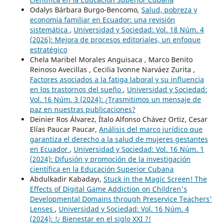
Odalys Bárbara Burgo-Bencomo,
Salud, pobreza y
economía familiar en Ecuador: una revisión
sistemática
,
Universidad y Sociedad: Vol. 18 Núm. 4
(2026): Mejora de procesos editoriales, un enfoque
estratégico
Chela Maribel Morales Anguisaca , Marco Benito
Reinoso Avecillas , Cecilia Ivonne Narváez Zurita ,
Factores asociados a la fatiga laboral y su influencia
en los trastornos del sueño
,
Universidad y Sociedad:
Vol. 16 Núm. 3 (2024): ¿Trasmitimos un mensaje de
paz en nuestras publicaciones?
Deinier Ros Álvarez, Ítalo Alfonso Chávez Ortiz, Cesar
Elías Paucar Paucar,
Análisis del marco jurídico que
garantiza el derecho a la salud de mujeres gestantes
en Ecuador
,
Universidad y Sociedad: Vol. 16 Núm. 1
(2024): Difusión y promoción de la investigación
científica en la Educación Superior Cubana
Abdulkadir Kabadayı,
Stuck in the Magic Screen! The
Effects of Digital Game Addiction on Children's
Developmental Domains through Preservice Teachers'
Lenses
,
Universidad y Sociedad: Vol. 16 Núm. 4
(2024): !¿ Bienestar en el siglo XXI ?!