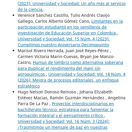
(2023): Universidad y Sociedad: Un año más al servicio
de la ciencia.
Verenice Sánchez Castillo, Tulio Andrés Clavijo
Gallego, Carlos Alberto Gómez Cano,
Limitantes en la
participación estudiantil en los semilleros de
investigación de Educación Superior en Colombia
,
Universidad y Sociedad: Vol. 15 Núm. 4 (2023):
Cumplimos nuestro Aniversario Decimoquinto
Marisol Rivero Herrada, Juan José Reyes-Pérez ,
Carmen Victoria Marin-Cuevas, Bryan Joe Manzo-
Castro,
Humus de lombriz como alternativa soberana
para duplicar el rendimiento del maní sin
agroquímicos
,
Universidad y Sociedad: Vol. 18 Núm. 4
(2026): Mejora de procesos editoriales, un enfoque
estratégico
Hugo Nelson Donoso Reinoso , Johana Elizabeth
Estévez Macias, Ramón Guzmán Hernández , Angelina
Parra De La Paz ,
Proyectos interdisciplinarios en
bachillerato técnico: estrategia para fomentar la
formación integral y el pensamiento crítico
,
Universidad y Sociedad: Vol. 16 Núm. 3 (2024):
¿Trasmitimos un mensaje de paz en nuestras