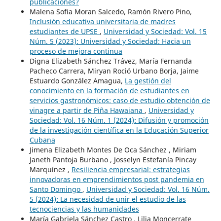
publicaciones?
Malena Sofia Moran Salcedo, Ramón Rivero Pino,
Inclusión educativa universitaria de madres
estudiantes de UPSE
,
Universidad y Sociedad: Vol. 15
Núm. 5 (2023): Universidad y Sociedad: Hacia un
proceso de mejora continua
Digna Elizabeth Sánchez Trávez, María Fernanda
Pacheco Carrera, Miryan Roció Urbano Borja, Jaime
Estuardo González Amagua,
La gestión del
conocimiento en la formación de estudiantes en
servicios gastronómicos: caso de estudio obtención de
vinagre a partir de Piña Hawaiana
,
Universidad y
Sociedad: Vol. 16 Núm. 1 (2024): Difusión y promoción
de la investigación científica en la Educación Superior
Cubana
Jimena Elizabeth Montes De Oca Sánchez , Miriam
Janeth Pantoja Burbano , Josselyn Estefanía Pincay
Marquínez ,
Resiliencia empresarial: estrategias
innovadoras en emprendimientos post pandemia en
Santo Domingo
,
Universidad y Sociedad: Vol. 16 Núm.
5 (2024): La necesidad de unir el estudio de las
tecnociencias y las humanidades
María Gabriela Sánchez Castro , Lilia Moncerrate