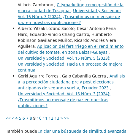
Villacis Zambrano ,
Citymarketing como gestión de la
marca ciudad de Tosagua
,
Universidad y Sociedad:
Vol. 16 Núm. 3 (2024): ¿Trasmitimos un mensaje de
paz en nuestras publicaciones?
Alberto Yitzak Lozano Sacoto, César Antonio Peña
Haro, Eduardo Vinicio Chang Castro, Humberto
Robinson Gavilanes Muñoz, Ricardo Andrés Viera
Aguilera,
Aplicación del fertirriego en el rendimiento
del cultivo de tomate, en zona Balzar-Guayas
,
Universidad y Sociedad: Vol. 15 Núm. 5 (2023):
Universidad y Sociedad: Hacia un proceso de mejora
continua
Gorki Aguirre Torres , Galo Cabanilla Guerra ,
Análisis
a la percepción ciudadana pre y post elecciones
anticipadas de segunda vuelta, Ecuador 2023
,
Universidad y Sociedad: Vol. 16 Núm. 3 (2024):
¿Trasmitimos un mensaje de paz en nuestras
publicaciones?
<<
<
4
5
6
7
8
9
10
11
12
13
>
>>
También puede
Iniciar una búsqueda de similitud avanzada