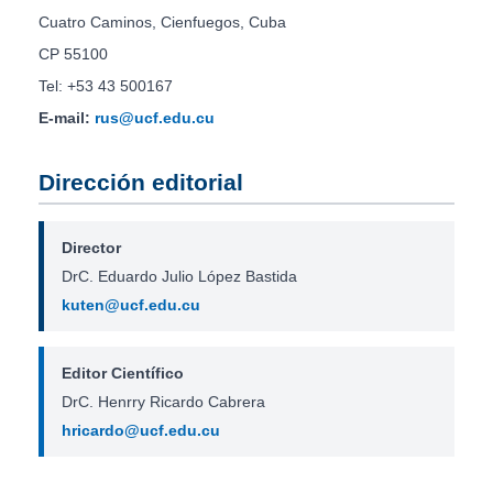
Cuatro Caminos, Cienfuegos, Cuba
CP 55100
Tel: +53 43 500167
E-mail:
rus@ucf.edu.cu
Dirección editorial
Director
DrC. Eduardo Julio López Bastida
kuten@ucf.edu.cu
Editor Científico
DrC. Henrry Ricardo Cabrera
hricardo@ucf.edu.cu