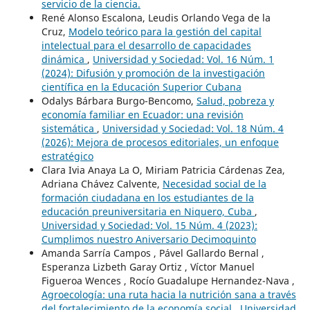
servicio de la ciencia.
René Alonso Escalona, Leudis Orlando Vega de la
Cruz,
Modelo teórico para la gestión del capital
intelectual para el desarrollo de capacidades
dinámica
,
Universidad y Sociedad: Vol. 16 Núm. 1
(2024): Difusión y promoción de la investigación
científica en la Educación Superior Cubana
Odalys Bárbara Burgo-Bencomo,
Salud, pobreza y
economía familiar en Ecuador: una revisión
sistemática
,
Universidad y Sociedad: Vol. 18 Núm. 4
(2026): Mejora de procesos editoriales, un enfoque
estratégico
Clara Ivia Anaya La O, Miriam Patricia Cárdenas Zea,
Adriana Chávez Calvente,
Necesidad social de la
formación ciudadana en los estudiantes de la
educación preuniversitaria en Niquero, Cuba
,
Universidad y Sociedad: Vol. 15 Núm. 4 (2023):
Cumplimos nuestro Aniversario Decimoquinto
Amanda Sarría Campos , Pável Gallardo Bernal ,
Esperanza Lizbeth Garay Ortiz , Víctor Manuel
Figueroa Wences , Rocío Guadalupe Hernandez-Nava ,
Agroecología: una ruta hacia la nutrición sana a través
del fortalecimiento de la economía social
,
Universidad