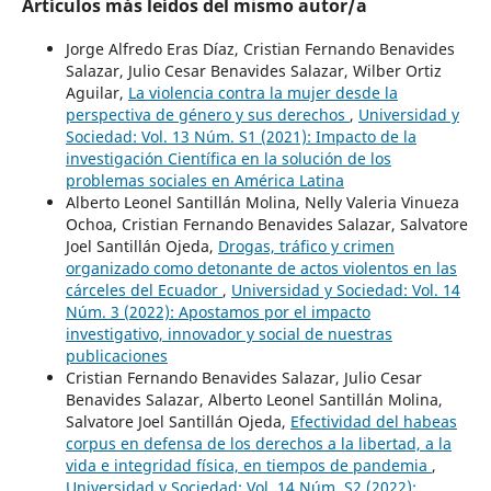
Artículos más leídos del mismo autor/a
Jorge Alfredo Eras Díaz, Cristian Fernando Benavides
Salazar, Julio Cesar Benavides Salazar, Wilber Ortiz
Aguilar,
La violencia contra la mujer desde la
perspectiva de género y sus derechos
,
Universidad y
Sociedad: Vol. 13 Núm. S1 (2021): Impacto de la
investigación Científica en la solución de los
problemas sociales en América Latina
Alberto Leonel Santillán Molina, Nelly Valeria Vinueza
Ochoa, Cristian Fernando Benavides Salazar, Salvatore
Joel Santillán Ojeda,
Drogas, tráfico y crimen
organizado como detonante de actos violentos en las
cárceles del Ecuador
,
Universidad y Sociedad: Vol. 14
Núm. 3 (2022): Apostamos por el impacto
investigativo, innovador y social de nuestras
publicaciones
Cristian Fernando Benavides Salazar, Julio Cesar
Benavides Salazar, Alberto Leonel Santillán Molina,
Salvatore Joel Santillán Ojeda,
Efectividad del habeas
corpus en defensa de los derechos a la libertad, a la
vida e integridad física, en tiempos de pandemia
,
Universidad y Sociedad: Vol. 14 Núm. S2 (2022):