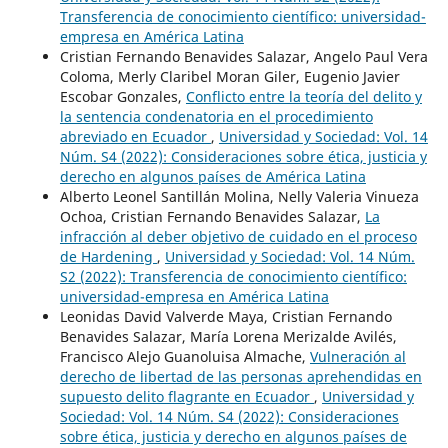
Transferencia de conocimiento científico: universidad-
empresa en América Latina
Cristian Fernando Benavides Salazar, Angelo Paul Vera
Coloma, Merly Claribel Moran Giler, Eugenio Javier
Escobar Gonzales,
Conflicto entre la teoría del delito y
la sentencia condenatoria en el procedimiento
abreviado en Ecuador
,
Universidad y Sociedad: Vol. 14
Núm. S4 (2022): Consideraciones sobre ética, justicia y
derecho en algunos países de América Latina
Alberto Leonel Santillán Molina, Nelly Valeria Vinueza
Ochoa, Cristian Fernando Benavides Salazar,
La
infracción al deber objetivo de cuidado en el proceso
de Hardening
,
Universidad y Sociedad: Vol. 14 Núm.
S2 (2022): Transferencia de conocimiento científico:
universidad-empresa en América Latina
Leonidas David Valverde Maya, Cristian Fernando
Benavides Salazar, María Lorena Merizalde Avilés,
Francisco Alejo Guanoluisa Almache,
Vulneración al
derecho de libertad de las personas aprehendidas en
supuesto delito flagrante en Ecuador
,
Universidad y
Sociedad: Vol. 14 Núm. S4 (2022): Consideraciones
sobre ética, justicia y derecho en algunos países de