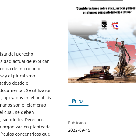
nista del Derecho
sidad actual de explicar
érdida del monopolio
aw y el pluralismo
tativo desde el
 documental. Se utilizaron
o, apoyados en el análisis
PDF
umanos son el elemento
el cual, se deben
, siendo los Derechos
Publicado
a organización planteada
2022-09-15
írculos concéntricos que