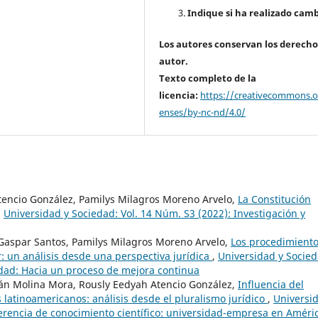
Indique si ha realizado camb
Los autores conservan los derecho
autor.
Texto completo de la
licencia:
https://creativecommons.or
enses/by-nc-nd/4.0/
tencio González, Pamilys Milagros Moreno Arvelo,
La Constitución
,
Universidad y Sociedad: Vol. 14 Núm. S3 (2022): Investigación y
Gaspar Santos, Pamilys Milagros Moreno Arvelo,
Los procedimient
: un análisis desde una perspectiva jurídica
,
Universidad y Socied
edad: Hacia un proceso de mejora continua
ián Molina Mora, Rously Eedyah Atencio González,
Influencia del
 latinoamericanos: análisis desde el pluralismo jurídico
,
Universi
ferencia de conocimiento científico: universidad-empresa en Améri