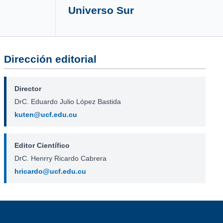
Universo Sur
Dirección editorial
Director
DrC. Eduardo Julio López Bastida
kuten@ucf.edu.cu
Editor Científico
DrC. Henrry Ricardo Cabrera
hricardo@ucf.edu.cu