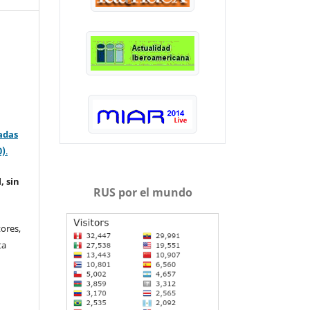
adas
0)
.
, sin
RUS por el mundo
ores,
ta