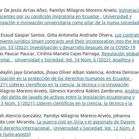
ar De Jesús Arrias Añez, Pamilys Milagros Moreno Arvelo,
Vulnerac
escentes por su condición migratoria en Ecuador
,
Universidad y
tigación e innovación universitaria como pilar de la nueva socieda
Esaud Gaspar Santos, Gitta Antonella Andrade Olvera,
Los contrat
iento jurídico Smart contracts and their incorporation into the leg
úm. S3 (2022): Investigación y desarrollo después de la COVID-19
as Paucar Paucar, Cinthia Mariela Cajas Parraga,
Regulación global
gital.
,
Universidad y Sociedad: Vol. 14 Núm. 6 (2022): Analítica y
Maylin Jaya Granados, Jhoao Oliver Alban Valencia, Andrea Denisse
lización en la protección de los derechos humanos en Ecuador
,
): Líderes científicos en la ciencia, la técnica y la innovación
 Milagros Moreno Arvelo, Génesis Karolina Robles Zambrano,
Análisi
 del delito de lavado de activos entre la legislación ecuatoriana y
3 Núm. 5 (2021): Líderes científicos en la ciencia, la técnica y la
yah Atencio González, Pamilys Milagros Moreno Arvelo, Johanna
nda Loor Miranda,
La guerra civil en Siria y el asesinato de Qasem
el derecho internacional
,
Universidad y Sociedad: Vol. 12 Núm. 4
 (Julio-agosto)