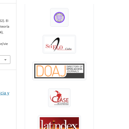
INDEXADA EN:
2). El
 teoría
4),
le/vie
cia y