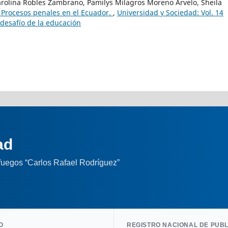
rolina Robles Zambrano, Pamilys Milagros Moreno Arvelo, Sheila
: Procesos penales en el Ecuador.
,
Universidad y Sociedad: Vol. 14
 desafío de la educación
ad
nfuegos “Carlos Rafael Rodríguez”
O
REGISTRO NACIONAL DE PUB