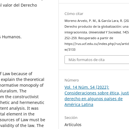
l valor del Derecho
Cómo citar
Moreno Arvelo, P. M., & García Lara, R. (202
Derecho producto de la globalización: una
integracionista.
Universidad Y Sociedad
,
14
(S
os Humanos.
252–259. Recuperado a partir de
https://rus.ucf.edu.cu/index.php/rus/artic
w/3133
Más formatos de cita
of Law because of
 explain the theoretical
Número
e normative monopoly of
Vol. 14 Núm. S4 (2022):
 pluralism. The
Consideraciones sobre ética, justi
m the constructivist
derecho en algunos países de
thetic and hermeneutic
América Latina
ent analysis. It was
al element in the
Sección
e sources of Law must be
Artículos
alidity of the law. The