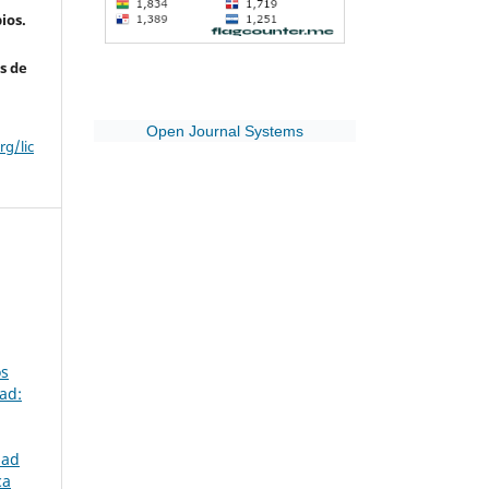
ios.
s de
Open Journal Systems
g/lic
os
ad:
dad
ca