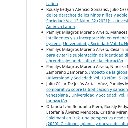
Latina
Rously Eedyah Atencio González, Julio Cés
de los derechos de los niños niñas y adol
Sociedad: Vol. 13 Núm. S2 (2021): La inves
América Latina
Pamilys Milagros Moreno Arvelo, Manaces 
inteligentes y su incorporación en ordenam
system
,
Universidad y Sociedad: Vol. 14 N
Pamilys Milagros Moreno Arvelo, Cesar Elí
para evitar la suplantación de identidad di
aprendizaje: un desafío de la educación
Pamilys Milagros Moreno Arvelo, Ninoska 
Zambrano Zambrano,
Impacto de la globa
Universidad y Sociedad: Vol. 13 Núm. 5 (2021
Julio César De Jesús Arrias Añez, Pamilys
comparativo sobre la tipificación y sanción
venezolana
,
Universidad y Sociedad: Vol. 1
innovación
Orlando Iván Ronquillo Riera, Rously Eed
Estefanía Álvarez Mendoza, Cristina Mira
Soleimani en Irak, una perspectiva desde 
(2020): Gestiones, planes y nuevos desafíos