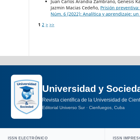
Juan Carlos Arandia Zambrano, Genesis Ka
Jazmin Macias Cedeño,
Prisión preventiva
Núm. 6 (2022): Analítica y aprendizaje: un
1
2
>
>>
Universidad y Socied
Revista científica de la Universidad de Cie
Editorial Universo Sur · Cienfuegos, Cuba
ISSN ELECTRÓNICO
ISSN IMPRES