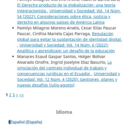
El Derecho producto de la globalización: una teoría
integracionista
,
Universidad y Sociedad: Vol. 14 Núm.
S4 (2022): Consideraciones sobre ética, justicia y
derecho en algunos países de América Latina
Pamilys Milagros Moreno Arvelo, Cesar Elías Paucar
Paucar, Cinthia Mariela Cajas Parraga,
Regulación
global para evitar la suplantación de identidad digital.
,
Universidad y Sociedad: Vol. 14 Núm. 6 (2022):
Analítica y aprendizaje: un desafío de la educación
Manaces Esaud Gaspar Santos, Holger Bolívar
Alvarado Onofre, Ingrid Joselyne Díaz Basurto,
La
simulación del contrato individual de trabajo y
consecuencias jurídicas en el Ecuador
,
Universidad y
Sociedad: Vol. 12 Núm. 4 (2020): Gestiones, planes y
nuevos desafíos (Julio-agosto)
1
2
3
>
>>
Idioma
Español (España)