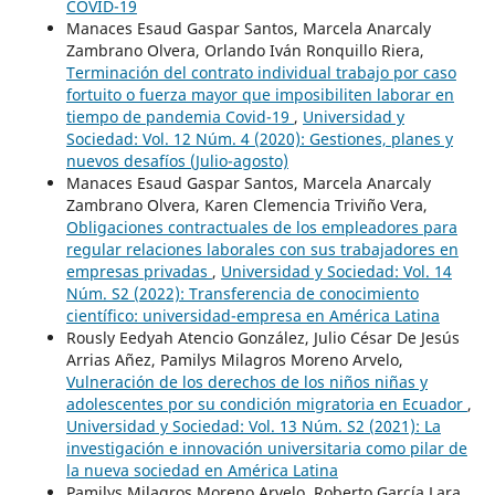
COVID-19
Manaces Esaud Gaspar Santos, Marcela Anarcaly
Zambrano Olvera, Orlando Iván Ronquillo Riera,
Terminación del contrato individual trabajo por caso
fortuito o fuerza mayor que imposibiliten laborar en
tiempo de pandemia Covid-19
,
Universidad y
Sociedad: Vol. 12 Núm. 4 (2020): Gestiones, planes y
nuevos desafíos (Julio-agosto)
Manaces Esaud Gaspar Santos, Marcela Anarcaly
Zambrano Olvera, Karen Clemencia Triviño Vera,
Obligaciones contractuales de los empleadores para
regular relaciones laborales con sus trabajadores en
empresas privadas
,
Universidad y Sociedad: Vol. 14
Núm. S2 (2022): Transferencia de conocimiento
científico: universidad-empresa en América Latina
Rously Eedyah Atencio González, Julio César De Jesús
Arrias Añez, Pamilys Milagros Moreno Arvelo,
Vulneración de los derechos de los niños niñas y
adolescentes por su condición migratoria en Ecuador
,
Universidad y Sociedad: Vol. 13 Núm. S2 (2021): La
investigación e innovación universitaria como pilar de
la nueva sociedad en América Latina
Pamilys Milagros Moreno Arvelo, Roberto García Lara,