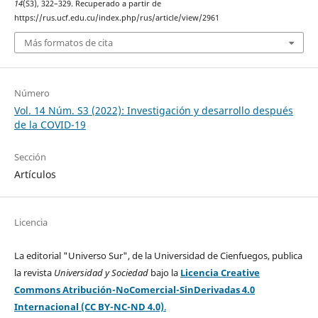
14
(S3), 322–329. Recuperado a partir de
https://rus.ucf.edu.cu/index.php/rus/article/view/2961
Más formatos de cita
Número
Vol. 14 Núm. S3 (2022): Investigación y desarrollo después
de la COVID-19
Sección
Artículos
Licencia
La editorial "Universo Sur", de la Universidad de Cienfuegos, publica
la revista
Universidad y Sociedad
bajo la
Licencia Creative
Commons Atribución-NoComercial-SinDerivadas 4.0
Internacional (CC BY-NC-ND 4.0)
.