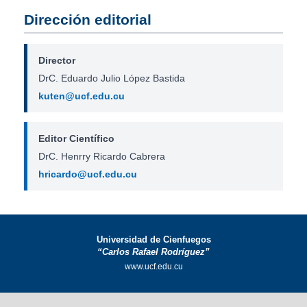
Dirección editorial
Director
DrC. Eduardo Julio López Bastida
kuten@ucf.edu.cu
Editor Científico
DrC. Henrry Ricardo Cabrera
hricardo@ucf.edu.cu
Universidad de Cienfuegos
“Carlos Rafael Rodríguez”
www.ucf.edu.cu