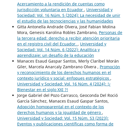
Acercamiento a la rendición de cuentas como
jurisdicción voluntaria en Ecuador
,
Universidad y
Sociedad: Vol. 16 Núm. 5 (2024): La necesidad de unir
el estudio de las tecnociencias y las humanidades
Gitta Antonella Andrade Olvera, José Fabian Molina
Mora, Genesis Karolina Robles Zambrano,
Personas de
la tercera edad: derecho a recibir atención prioritaria
en el registro civil del Ecuador.
,
Universidad y
Sociedad: Vol. 14 Núm. 6 (2022): Analítica y
aprendizaje: un desafío de la educación
Manaces Esaud Gaspar Santos, Merly Claribel Morán
Giler, Marcela Anarcaly Zambrano Olvera ,
Promoción
y reconocimiento de los derechos humanos en el
contexto jurídico y social: enfoques estratégicos
,
Universidad y Sociedad: Vol. 16 Núm. 4 (2024): !¿
Bienestar en el siglo XXI ?!
Jorge Gabriel del Pozo Carrasco, Geoconda Del Roció
García Sánchez, Manaces Esaud Gaspar Santos,
Adopción homoparental en el contexto de los
derechos humanos y la igualdad de género
,
Universidad y Sociedad: Vol. 15 Núm. S3 (2023):
Eventos y publicaciones científicas como forma de