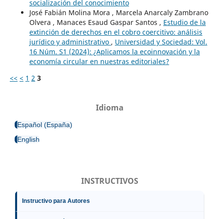
socialización del conocimiento
José Fabián Molina Mora , Marcela Anarcaly Zambrano
Olvera , Manaces Esaud Gaspar Santos ,
Estudio de la
extinción de derechos en el cobro coercitivo: análisis
jurídico y administrativo
,
Universidad y Sociedad: Vol.
16 Núm. S1 (2024): ¿Aplicamos la ecoinnovación y la
economía circular en nuestras editoriales?
<<
<
1
2
3
Idioma
Español (España)
English
INSTRUCTIVOS
Instructivo para Autores