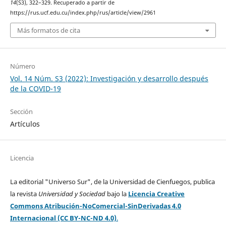
14
(S3), 322–329. Recuperado a partir de
https://rus.ucf.edu.cu/index.php/rus/article/view/2961
Más formatos de cita
Número
Vol. 14 Núm. S3 (2022): Investigación y desarrollo después
de la COVID-19
Sección
Artículos
Licencia
La editorial "Universo Sur", de la Universidad de Cienfuegos, publica
la revista
Universidad y Sociedad
bajo la
Licencia Creative
Commons Atribución-NoComercial-SinDerivadas 4.0
Internacional (CC BY-NC-ND 4.0)
.