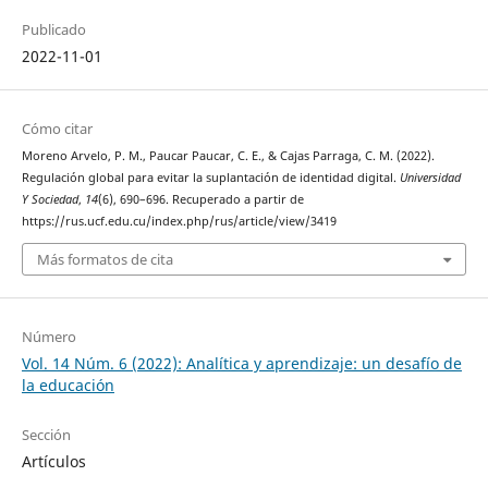
Publicado
2022-11-01
Cómo citar
Moreno Arvelo, P. M., Paucar Paucar, C. E., & Cajas Parraga, C. M. (2022).
Regulación global para evitar la suplantación de identidad digital.
Universidad
Y Sociedad
,
14
(6), 690–696. Recuperado a partir de
https://rus.ucf.edu.cu/index.php/rus/article/view/3419
Más formatos de cita
Número
Vol. 14 Núm. 6 (2022): Analítica y aprendizaje: un desafío de
la educación
Sección
Artículos