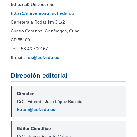
Editorial:
Universo Sur
https://universosur.ucf.edu.cu
Carretera a Rodas km 3 1/2
Cuatro Caminos, Cienfuegos, Cuba
CP 55100
Tel: +53 43 500167
E-mail:
rus@ucf.edu.cu
Dirección editorial
Director
DrC. Eduardo Julio López Bastida
kuten@ucf.edu.cu
Editor Científico
DrC. Henrry Ricardo Cabrera