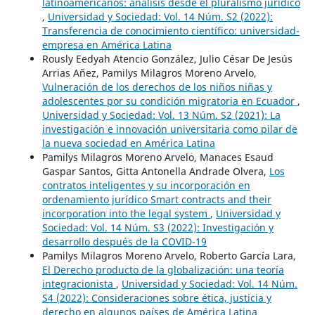
latinoamericanos: análisis desde el pluralismo jurídico
,
Universidad y Sociedad: Vol. 14 Núm. S2 (2022):
Transferencia de conocimiento científico: universidad-
empresa en América Latina
Rously Eedyah Atencio González, Julio César De Jesús
Arrias Añez, Pamilys Milagros Moreno Arvelo,
Vulneración de los derechos de los niños niñas y
adolescentes por su condición migratoria en Ecuador
,
Universidad y Sociedad: Vol. 13 Núm. S2 (2021): La
investigación e innovación universitaria como pilar de
la nueva sociedad en América Latina
Pamilys Milagros Moreno Arvelo, Manaces Esaud
Gaspar Santos, Gitta Antonella Andrade Olvera,
Los
contratos inteligentes y su incorporación en
ordenamiento jurídico Smart contracts and their
incorporation into the legal system
,
Universidad y
Sociedad: Vol. 14 Núm. S3 (2022): Investigación y
desarrollo después de la COVID-19
Pamilys Milagros Moreno Arvelo, Roberto García Lara,
El Derecho producto de la globalización: una teoría
integracionista
,
Universidad y Sociedad: Vol. 14 Núm.
S4 (2022): Consideraciones sobre ética, justicia y
derecho en algunos países de América Latina