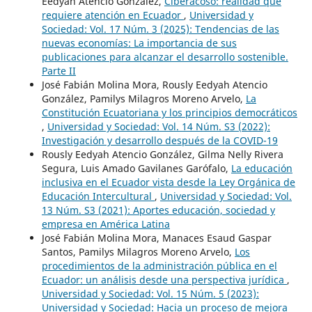
Eedyah Atencio González,
Ciberacoso: realidad que
requiere atención en Ecuador
,
Universidad y
Sociedad: Vol. 17 Núm. 3 (2025): Tendencias de las
nuevas economías: La importancia de sus
publicaciones para alcanzar el desarrollo sostenible.
Parte II
José Fabián Molina Mora, Rously Eedyah Atencio
González, Pamilys Milagros Moreno Arvelo,
La
Constitución Ecuatoriana y los principios democráticos
,
Universidad y Sociedad: Vol. 14 Núm. S3 (2022):
Investigación y desarrollo después de la COVID-19
Rously Eedyah Atencio González, Gilma Nelly Rivera
Segura, Luis Amado Gavilanes Garófalo,
La educación
inclusiva en el Ecuador vista desde la Ley Orgánica de
Educación Intercultural
,
Universidad y Sociedad: Vol.
13 Núm. S3 (2021): Aportes educación, sociedad y
empresa en América Latina
José Fabián Molina Mora, Manaces Esaud Gaspar
Santos, Pamilys Milagros Moreno Arvelo,
Los
procedimientos de la administración pública en el
Ecuador: un análisis desde una perspectiva jurídica
,
Universidad y Sociedad: Vol. 15 Núm. 5 (2023):
Universidad y Sociedad: Hacia un proceso de mejora