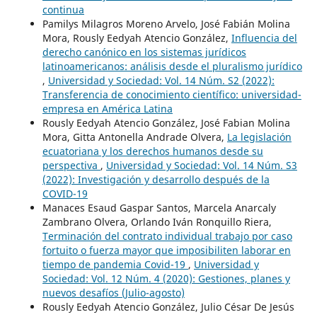
continua
Pamilys Milagros Moreno Arvelo, José Fabián Molina
Mora, Rously Eedyah Atencio González,
Influencia del
derecho canónico en los sistemas jurídicos
latinoamericanos: análisis desde el pluralismo jurídico
,
Universidad y Sociedad: Vol. 14 Núm. S2 (2022):
Transferencia de conocimiento científico: universidad-
empresa en América Latina
Rously Eedyah Atencio González, José Fabian Molina
Mora, Gitta Antonella Andrade Olvera,
La legislación
ecuatoriana y los derechos humanos desde su
perspectiva
,
Universidad y Sociedad: Vol. 14 Núm. S3
(2022): Investigación y desarrollo después de la
COVID-19
Manaces Esaud Gaspar Santos, Marcela Anarcaly
Zambrano Olvera, Orlando Iván Ronquillo Riera,
Terminación del contrato individual trabajo por caso
fortuito o fuerza mayor que imposibiliten laborar en
tiempo de pandemia Covid-19
,
Universidad y
Sociedad: Vol. 12 Núm. 4 (2020): Gestiones, planes y
nuevos desafíos (Julio-agosto)
Rously Eedyah Atencio González, Julio César De Jesús