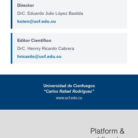
Director
DrC. Eduardo Julio López Bastida
kuten@ucf.edu.cu
Editor Científico
DrC. Henrry Ricardo Cabrera
hricardo@ucf.edu.cu
Universidad de Cienfuegos
“Carlos Rafael Rodríguez”
www.ucf.edu.cu