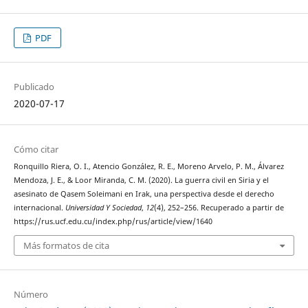
PDF
Publicado
2020-07-17
Cómo citar
Ronquillo Riera, O. I., Atencio González, R. E., Moreno Arvelo, P. M., Álvarez
Mendoza, J. E., & Loor Miranda, C. M. (2020). La guerra civil en Siria y el
asesinato de Qasem Soleimani en Irak, una perspectiva desde el derecho
internacional.
Universidad Y Sociedad
,
12
(4), 252–256. Recuperado a partir de
https://rus.ucf.edu.cu/index.php/rus/article/view/1640
Más formatos de cita
Número